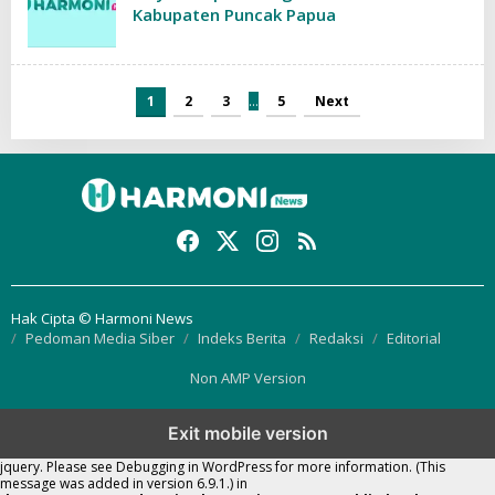
Kabupaten Puncak Papua
1
2
3
…
5
Next
Hak Cipta © Harmoni News
Pedoman Media Siber
Indeks Berita
Redaksi
Editorial
Non AMP Version
Exit mobile version
Notice
: Function WP_Scripts::add was called
incorrectly
. The script with the
handle "thickbox" was enqueued with dependencies that are not registered:
jquery. Please see
Debugging in WordPress
for more information. (This
message was added in version 6.9.1.) in