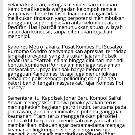
Selama kegiatan, petugas memberikan imbauan
Kamtibmas kepada warga dan kelompok remaja
yang masih beraktivitas di luar rumah agar tidak
melakukan tindakan yang berpotensi menimbulkan
gangguan, seperti gesekan antarkelompok atau
tawuran. Hasil patroli menunjukkan situasi wilayah
aman dan kondusif, tanpa ditemukan kejadian
menonjol.
Kapolres Metro Jakarta Pusat Kombes Pol Susatyo
Purnomo Condro menyampaikan apresiasi terhadap
langkah preventif yang dilakukan jajaran Polsek
Johar Baru. “Patroli malam hingga dini hari menjadi
bentuk komitmen Polri dalam menjaga rasa aman
masyarakat. Upaya ini tidak hanya mencegah
gangguan Kamtibmas, tetapi juga menunjukkan
kehadiran polisi sebagai pelindung dan penjaga
ketertiban di tengah masyarakat,” ujar Kombes Pol
Susatyo.
Sementara itu, Kapolsek Johar Baru Kompol Saiful
Anwar menegaskan bahwa pihaknya akan terus
meningkatkan kegiatan patroli rutin, terutama pada
jam rawan, guna meminimalkan potensi gangguan
keamanan. “Kami terus menggerakkan personel
untuk aktif berpatroli, mendekati masyarakat, dan
memberikan imbauan agar bersama-sama menjaga
keamanan lingkungan. Sinergi dengan warga
menjadi kunci dalam menciptakan wilayah Johar