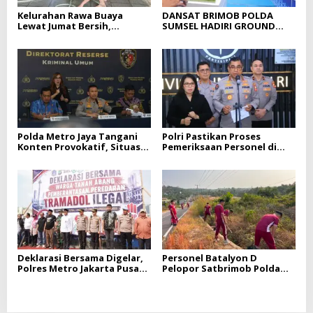
Kelurahan Rawa Buaya
DANSAT BRIMOB POLDA
Lewat Jumat Bersih,
SUMSEL HADIRI GROUND
Bersihkan Vihara
BREAKING GEDUNG
Saddhapala Di RW.07
PELAYANAN BPKB
PROTOTYPE DITLANTAS
POLDA SUMSEL
Polda Metro Jaya Tangani
Polri Pastikan Proses
Konten Provokatif, Situasi
Pemeriksaan Personel di
Jakarta Tetap Kondusif
Aceh Dilaksanakan Secara
Profesional dan Transparan
Deklarasi Bersama Digelar,
Personel Batalyon D
Polres Metro Jakarta Pusat
Pelopor Satbrimob Polda
Perkuat Gerakan Berantas
Sumsel Laksanakan
Tramadol Ilegal di Tanah
Program BELIDA
Abang