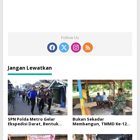
Follow Us
Jangan Lewatkan
SPN Polda Metro Gelar
Bukan Sekadar
Ekspedisi Darat, Bentuk
Membangun, TMMD Ke-129
Siswa Polri Presisi dan
Eratkan Keakraban TNI dan
Humanis
Warga Kampung Sesor