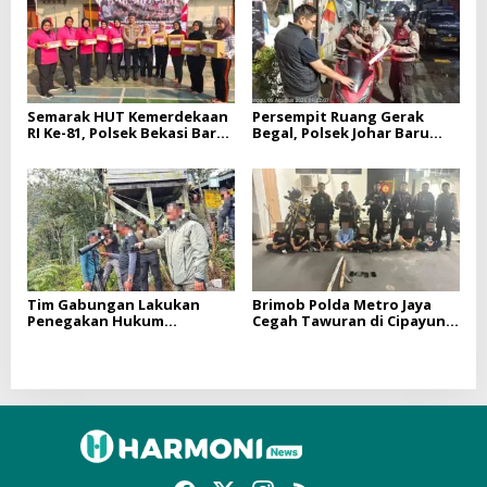
Semarak HUT Kemerdekaan
Persempit Ruang Gerak
RI Ke-81, Polsek Bekasi Barat
Begal, Polsek Johar Baru
Gelar Lomba Bersama
Gencarkan Operasi Cipta
Warga Kranji
Kondisi Dini Hari
Tim Gabungan Lakukan
Brimob Polda Metro Jaya
Penegakan Hukum
Cegah Tawuran di Cipayung,
terhadap DPO di
Sita Besi Tajam hingga
Tembagapura
Balok Dan 8 Pemuda
Diamankan