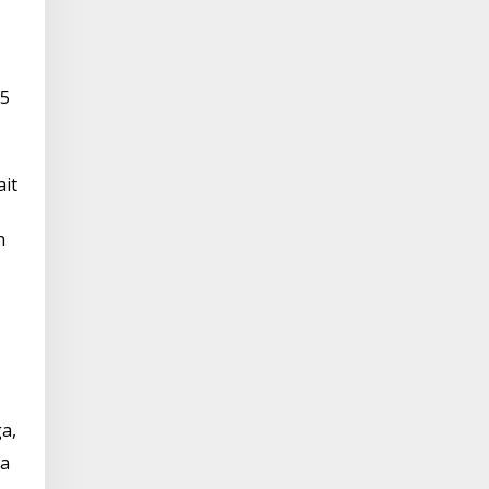
05
it
n
a,
ta