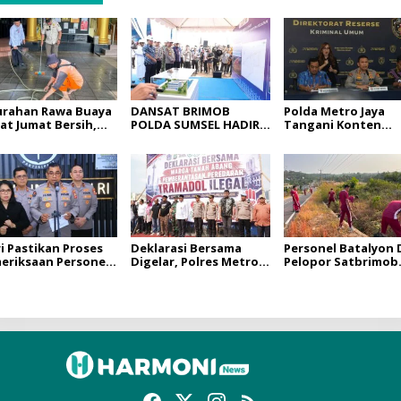
urahan Rawa Buaya
DANSAT BRIMOB
Polda Metro Jaya
at Jumat Bersih,
POLDA SUMSEL HADIRI
Tangani Konten
sihkan Vihara
GROUND BREAKING
Provokatif, Situasi
dhapala Di RW.07
GEDUNG PELAYANAN
Jakarta Tetap
BPKB PROTOTYPE
Kondusif
DITLANTAS POLDA
SUMSEL
ri Pastikan Proses
Deklarasi Bersama
Personel Batalyon 
eriksaan Personel
Digelar, Polres Metro
Pelopor Satbrimob
Aceh Dilaksanakan
Jakarta Pusat Perkuat
Polda Sumsel
ara Profesional dan
Gerakan Berantas
Laksanakan Progr
nsparan
Tramadol Ilegal di
BELIDA
Tanah Abang