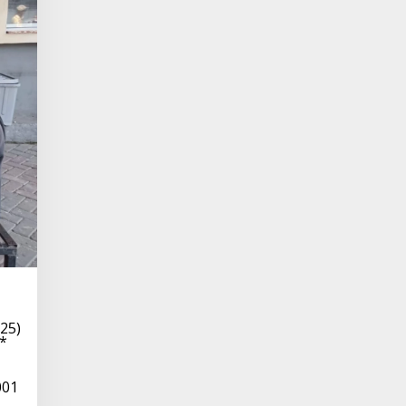
25)
*
001