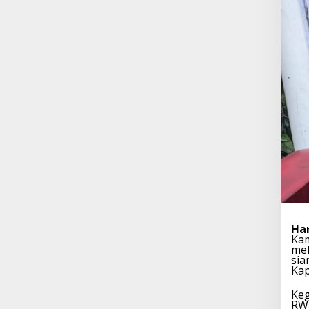
Ha
Kam
mel
sia
Kap
Keg
RW 