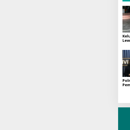
Kel
Lew
Ber
Sad
Pol
Pem
di 
Sec
Tra