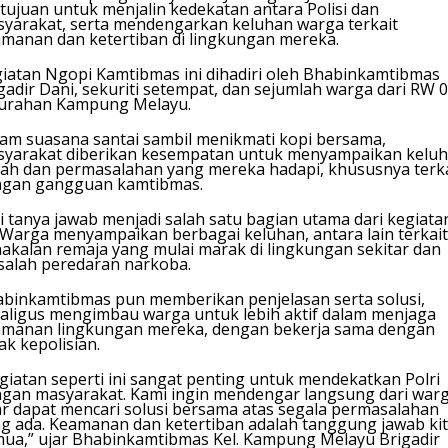
tujuan untuk menjalin kedekatan antara Polisi dan
yarakat, serta mendengarkan keluhan warga terkait
manan dan ketertiban di lingkungan mereka.
iatan Ngopi Kamtibmas ini dihadiri oleh Bhabinkamtibmas
gadir Dani, sekuriti setempat, dan sejumlah warga dari RW 
lurahan Kampung Melayu.
am suasana santai sambil menikmati kopi bersama,
yarakat diberikan kesempatan untuk menyampaikan keluh
ah dan permasalahan yang mereka hadapi, khususnya terka
ngan gangguan kamtibmas.
i tanya jawab menjadi salah satu bagian utama dari kegiata
. Warga menyampaikan berbagai keluhan, antara lain terkait
akalan remaja yang mulai marak di lingkungan sekitar dan
alah peredaran narkoba.
binkamtibmas pun memberikan penjelasan serta solusi,
aligus mengimbau warga untuk lebih aktif dalam menjaga
manan lingkungan mereka, dengan bekerja sama dengan
ak kepolisian.
giatan seperti ini sangat penting untuk mendekatkan Polri
gan masyarakat. Kami ingin mendengar langsung dari warg
r dapat mencari solusi bersama atas segala permasalahan
g ada. Keamanan dan ketertiban adalah tanggung jawab ki
ua,” ujar Bhabinkamtibmas Kel. Kampung Melayu Brigadir