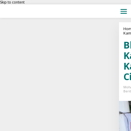
Skip to content
Hom
Kam
B
K
K
C
Moh
Beri