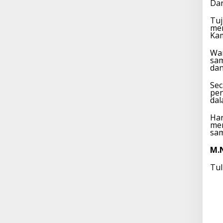
Dan
Tuj
men
Ka
War
sam
dan
Sec
pen
dal
Har
men
sam
M.
Tul