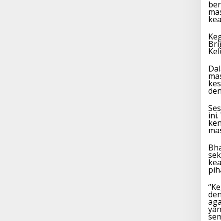
ber
mas
kea
Keg
Bri
Ke
Dal
mas
kes
de
Ses
ini
ken
mas
Bha
sek
kea
pih
“Ke
den
aga
yan
sem