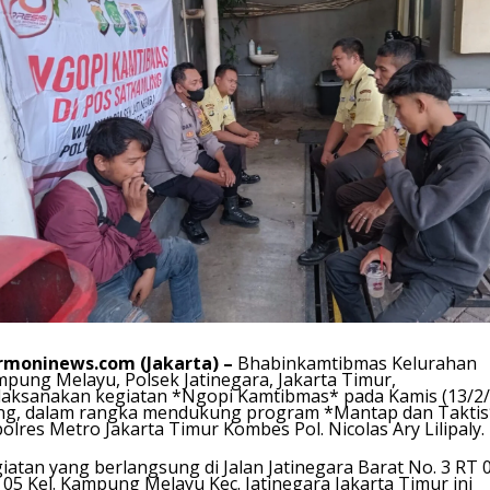
rmoninews.com (Jakarta) –
Bhabinkamtibmas Kelurahan
pung Melayu, Polsek Jatinegara, Jakarta Timur,
aksanakan kegiatan *Ngopi Kamtibmas* pada Kamis (13/2/
ng, dalam rangka mendukung program *Mantap dan Taktis
olres Metro Jakarta Timur Kombes Pol. Nicolas Ary Lilipaly.
iatan yang berlangsung di Jalan Jatinegara Barat No. 3 RT 
05 Kel. Kampung Melayu Kec. Jatinegara Jakarta Timur ini