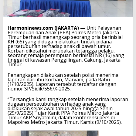
Harmoninews.com (JAKARTA) —
Unit Pelayanan
Perempuan dan Anak (PPA) Polres Metro Jakarta
Timur berhasil menangkap seorang pria berinisial
KH (65) yang diduga melakukan tindak pidana
persetubuhan terhadap anak di bawah umur.
Korban diketahui merupakan tetangga pelaku,
seorang remaja perempuan berinisial NR (16) yang
tinggal di kawasan Penggilingan, Cakung, Jakarta
Timur.
Penangkapan dilakukan setelah polisi menerima
laporan dari ibu korban, Maryam, pada Rabu
(1/10/2025). Laporan tersebut terdaftar dengan
nomor SP/Sidik/556/X-2025.
“Tersangka kami tangkap setelah menerima laporan
dugaan persetubuhan terhadap anak yang
dilakukan sejak awal tahun 2025 hingga Senin
(29/9/2025),” ujar Kanit PPA Polres Metro Jakarta
Timur AKP Sriyatmini, dalam konferensi pers di
Mapolres Metro Jakarta Timur, Kamis (9/10/2025).