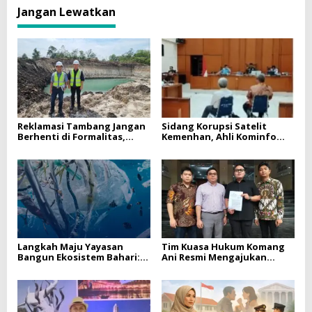
Jangan Lewatkan
Reklamasi Tambang Jangan
Sidang Korupsi Satelit
Berhenti di Formalitas,
Kemenhan, Ahli Kominfo
Perlu Kepastian Hukum
Tegaskan Perangkat
untuk Pemulihan Ekologis
Navayo Bukan HP Satelit
Langkah Maju Yayasan
Tim Kuasa Hukum Komang
Bangun Ekosistem Bahari:
Ani Resmi Mengajukan
Kepengurusan Baru Resmi
Permohonan Penangguhan
Terdaftar, Siap Kawal
Penahanan
Kelestarian Laut Indonesia