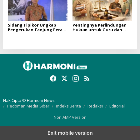
Sidang Tipikor Ungkap
Pentingnya Perlindungan
Pengerukan Tanjung Perak
Hukum untuk Guru dan
Dinilai Sesuai Prosedur, FSP
Proses Penanganan Kasus
BUMN Bersatu Minta Hakim
Hukum di Indonesia
Objektif
Hak Cipta © Harmoni News
Pedoman Media Siber
Indeks Berita
Redaksi
Editorial
Non AMP Version
Exit mobile version
Notice
: Function WP_Scripts::add was called
incorrectly
. The script with the
handle "thickbox" was enqueued with dependencies that are not registered: