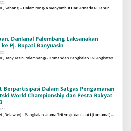
023
B
Y
AL, Sabang) – Dalam rangka menyambut Hari Armada RI Tahun
M
O
H
A
M
M
A
aan, Danlanal Palembang Laksanakan
D
N
 ke Pj. Bupati Banyuasin
U
R
023
B
Y
AL, Banyuasin Palembang) – Komandan Pangkalan TNI Angkatan
M
O
H
A
M
M
A
ut Berpartisipasi Dalam Satgas Pengamanan
D
N
tski World Championship dan Pesta Rakyat
U
3
R
023
B
Y
L, Belawan) – Pangkalan Utama TNI Angkatan Laut I (Lantamal)
M
O
H
A