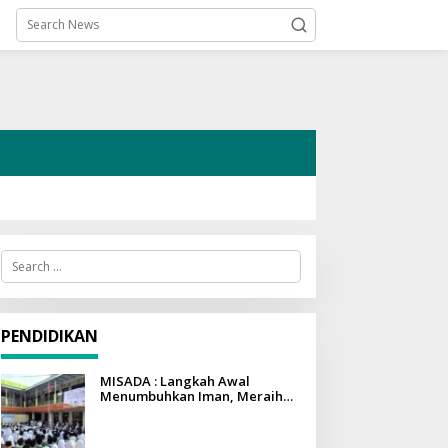
S
e
a
r
c
h
PENDIDIKAN
f
o
r
MISADA : Langkah Awal
:
Menumbuhkan Iman, Meraih
Ilmu