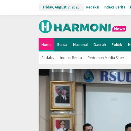
S
k
Friday, August 7, 2026
Redaksi
Indeks Berita
i
p
t
o
c
o
n
t
Home
Berita
Nasional
Daerah
Politik
H
e
n
t
Redaksi
Indeks Berita
Pedoman Media Siber