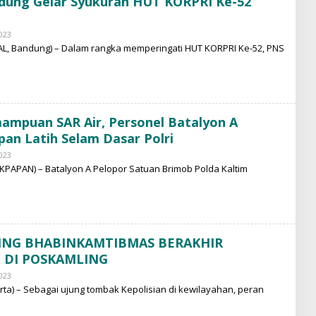
dung Gelar Syukuran HUT KORPRI Ke-52
U
R
023
B
Y
L, Bandung) – Dalam rangka memperingati HUT KORPRI Ke-52, PNS
M
O
H
A
M
M
A
ampuan SAR Air, Personel Batalyon A
D
N
pan Latih Selam Dasar Polri
U
R
023
B
Y
PAPAN) – Batalyon A Pelopor Satuan Brimob Polda Kaltim
M
O
H
A
M
M
A
ING BHABINKAMTIBMAS BERAKHIR
D
N
 DI POSKAMLING
U
R
023
B
Y
ta) – Sebagai ujung tombak Kepolisian di kewilayahan, peran
M
O
H