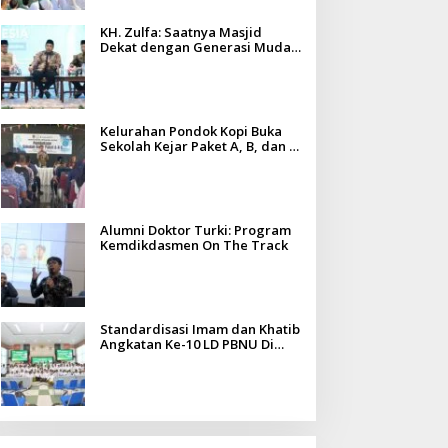
KH. Zulfa: Saatnya Masjid
Berita
Dekat dengan Generasi Muda
Polsek Koja Salurkan Bansos u
dan Tantangan Zaman
Kapolsek Ajak Perkuat Keama
Kelurahan Pondok Kopi Buka
gust 7, 2026
Sekolah Kejar Paket A, B, dan C,
Fasilitas Gratis untuk Warga
Alumni Doktor Turki: Program
Kemdikdasmen On The Track
rimob Polda Metro Jaya
Polres Metro Jakarta
ubarkan Balap Liar,
Pusat Ungkap Tiga Kasus
Standardisasi Imam dan Khatib
embilan Motor
Ganja 132 Kg, Selamatkan
Angkatan Ke-10 LD PBNU Di
iamankan di Jakarta
26.750 Jiwa dari Bahaya
Madura Diikuti Ratusan Peserta
imur
Narkotika