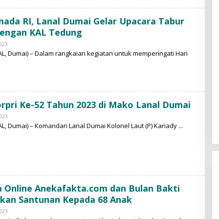
M
M
A
ada RI, Lanal Dumai Gelar Upacara Tabur
D
N
Dengan KAL Tedung
U
R
023
B
Y
L, Dumai) – Dalam rangkaian kegiatan untuk memperingati Hari
M
O
H
A
M
M
A
rpri Ke-52 Tahun 2023 di Mako Lanal Dumai
D
N
023
B
U
Y
L, Dumai) – Komandan Lanal Dumai Kolonel Laut (P) Kariady
R
M
O
H
A
M
M
A
D
N
 Online Anekafakta.com dan Bulan Bakti
U
akan Santunan Kepada 68 Anak
R
023
B
Y