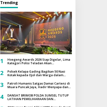
Trending
1
Hoegeng Awards 2026 Siap Digelar, Lima
Kategori Polisi Teladan Akan
Dianugerahkan
2
Polsek Kelapa Gading Bagikan 50 Nasi
Kotak kepada Ojol dan Warga dalam
Program Jumat Peduli
3
Patroli Humanis Satgas Damai Cartenz di
Muara Puncak Jaya, Hadir Menyapa dan
Berbagi Bersama Masyarakat
4
DANSAT BRIMOB POLDA SUMSEL TUTUP
LATIHAN PEMELIHARAAN DAN
PENINGKATAN KEMAMPUAN JIBOM
TAHUN ANGGARAN 2026