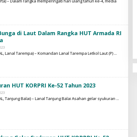
ta) – Dalam rangka memperingati hari ulang tahun ke-4, media
M
O
H
A
M
M
A
Bunga di Laut Dalam Rangka HUT Armada RI
D
N
pa
U
R
023
B
Y
L, Lanal Tarempa) – Komandan Lanal Tarempa Letkol Laut (P)
M
O
H
A
M
M
A
uran HUT KORPRI Ke-52 Tahun 2023
D
N
023
B
U
Y
, Tanjung Balai) – Lanal Tanjung Balai Asahan gelar syukuran
R
M
O
H
A
M
M
A
D
N