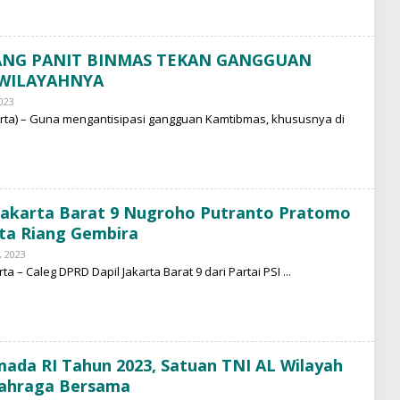
A
M
M
A
ANG PANIT BINMAS TEKAN GANGGUAN
D
N
 WILAYAHNYA
U
R
023
B
Y
rta) – Guna mengantisipasi gangguan Kamtibmas, khususnya di
M
O
H
A
M
M
A
 Jakarta Barat 9 Nugroho Putranto Pratomo
D
N
ta Riang Gembira
U
R
 2023
B
Y
a – Caleg DPRD Dapil Jakarta Barat 9 dari Partai PSI
H
A
M
I
Z
A
N
ada RI Tahun 2023, Satuan TNI AL Wilayah
R
lahraga Bersama