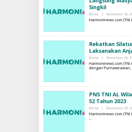
Langsung Masya
R
M
Singkil
O
Berita
|
November 30, 2
N
Harmoninews.com (TNI A
I
N
E
W
S
Rekatkan Silat
Laksanakan Anja
Berita
|
November 30, 2
Harmoninews.com (TNI 
dengan Purnawirawan,
PNS TNI AL Wil
52 Tahun 2023
Berita
|
November 29, 2
Harmoninews.com (TNI A