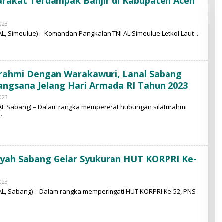
rakat Terdampak Banjir di Kabupaten Aceh
023
B
Y
L, Simeulue) – Komandan Pangkalan TNI AL Simeulue Letkol Laut
M
O
H
A
M
urahmi Dengan Warakawuri, Lanal Sabang
M
A
ngsana Jelang Hari Armada RI Tahun 2023
D
N
023
B
U
Y
AL Sabang) – Dalam rangka mempererat hubungan silaturahmi
R
M
O
H
A
M
M
A
ayah Sabang Gelar Syukuran HUT KORPRI Ke-
D
N
U
R
023
B
Y
L, Sabang) – Dalam rangka memperingati HUT KORPRI Ke-52, PNS
M
O
H
A