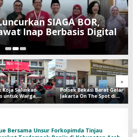
uncurkan SIAGA BOR,
wat Inap Berbasis Digital
Au
»
 Koja Salurkan
Polsek Bekasi Barat Gelar
B
 untuk Warga,
Jakarta On The Spot di
B
ek Ajak Perkuat
Pasar Sumber Arta, Ajak
S
nan Lingkungan
Warga Cegah Tawuran
D
dan Judi Online
T
lue Bersama Unsur Forkopimda Tinjau