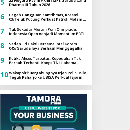
5
22 Negara Resmi Akhiri MPE Garuda Canti
Dharma III Tahun 2026
6
Cegah Gangguan Kamtibmas, Koramil
03/Teluk Pucung Perkuat Patroli Malam di
Wilayah Binaan
7
Tak Sekadar Meraih Poin Olimpiade,
Indonesia Open nenjadi Momentum PBTI
Membangun Legacy Taekwondo
Indonesia
8
Satlap Tri Cakti Bersama Intel Korem
045/Garuda Jaya Berhasil Menggagalkan
Penyelundupan Bijih Timah Ilegal dan
Menyelamatkan Potensi Kerugian Negara
9
Ketika Akses Terbatas, Kepedulian Tak
Sebesar Rp6,7 Miliar
Pernah Terhenti: Koops TNI Habema
Hadir untuk Papua
10
Wakapolri: Bergabungnya Irjen Pol. Susilo
Teguh Raharjo ke UBISA Perkuat Jejaring
Nasional Pusat Studi Kepolisian