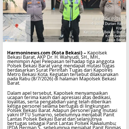
Harmoninews.com (Kota Bekasi) –
Kapolsek
Bekasi Barat, AKP Dr. H. Wahyudi, SH., MH.,
memimpin Apel Pelepasan terhadap tiga anggota
Polsek Bekasi Barat yang mendapat mutasi tugas
berdasarkan Surat Perintah Tugas dari Kapolres
Metro Bekasi Kota. Kegiatan tersebut dilaksanakan
pada Rabu (8/7/2026) di halaman Mapolsek Bekasi
Barat.
Dalam apel tersebut, Kapolsek menyampaikan
ucapan terima kasih dan apresiasi atas dedikasi,
loyalitas, serta pengabdian yang telah diberikan
ketiga personel selama bertugas di lingkungan
Polsek Bekasi Barat. Adapun personel yang mutasi
yakni IPTU Sumarno, sebelumnya menjabat Panit
Lantas Polsek Bekasi Barat dan selanjutnya
bertugas sebagai Panit Lantas Polsek Rawalumbu;
IPDA Herman S., sebelumnya menjabat Panit Binmas