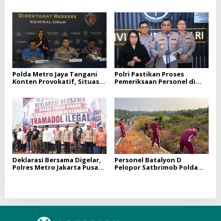
Bersihkan Vihara
BREAKING GEDUNG
Saddhapala Di RW.07
PELAYANAN BPKB
PROTOTYPE DITLANTAS
POLDA SUMSEL
Polda Metro Jaya Tangani
Polri Pastikan Proses
Konten Provokatif, Situasi
Pemeriksaan Personel di
Jakarta Tetap Kondusif
Aceh Dilaksanakan Secara
Profesional dan Transparan
Deklarasi Bersama Digelar,
Personel Batalyon D
Polres Metro Jakarta Pusat
Pelopor Satbrimob Polda
Perkuat Gerakan Berantas
Sumsel Laksanakan
Tramadol Ilegal di Tanah
Program BELIDA
Abang