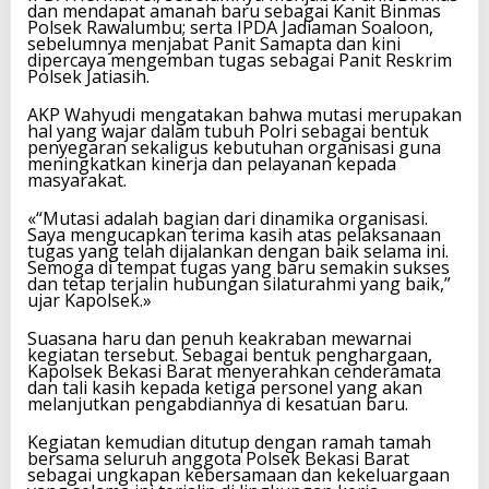
dan mendapat amanah baru sebagai Kanit Binmas
Polsek Rawalumbu; serta IPDA Jadiaman Soaloon,
sebelumnya menjabat Panit Samapta dan kini
dipercaya mengemban tugas sebagai Panit Reskrim
Polsek Jatiasih.
AKP Wahyudi mengatakan bahwa mutasi merupakan
hal yang wajar dalam tubuh Polri sebagai bentuk
penyegaran sekaligus kebutuhan organisasi guna
meningkatkan kinerja dan pelayanan kepada
masyarakat.
«“Mutasi adalah bagian dari dinamika organisasi.
Saya mengucapkan terima kasih atas pelaksanaan
tugas yang telah dijalankan dengan baik selama ini.
Semoga di tempat tugas yang baru semakin sukses
dan tetap terjalin hubungan silaturahmi yang baik,”
ujar Kapolsek.»
Suasana haru dan penuh keakraban mewarnai
kegiatan tersebut. Sebagai bentuk penghargaan,
Kapolsek Bekasi Barat menyerahkan cenderamata
dan tali kasih kepada ketiga personel yang akan
melanjutkan pengabdiannya di kesatuan baru.
Kegiatan kemudian ditutup dengan ramah tamah
bersama seluruh anggota Polsek Bekasi Barat
sebagai ungkapan kebersamaan dan kekeluargaan