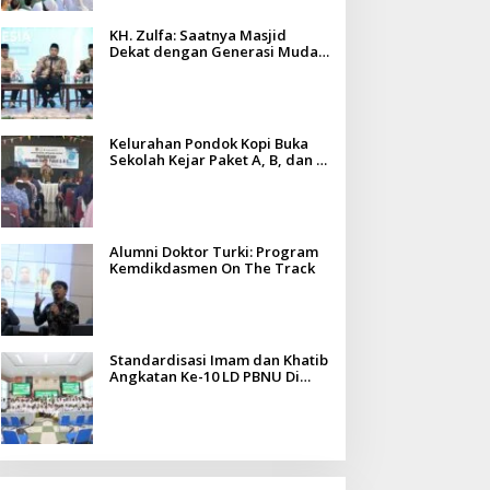
KH. Zulfa: Saatnya Masjid
Dekat dengan Generasi Muda
dan Tantangan Zaman
Kelurahan Pondok Kopi Buka
Sekolah Kejar Paket A, B, dan C,
Fasilitas Gratis untuk Warga
Alumni Doktor Turki: Program
Kemdikdasmen On The Track
Standardisasi Imam dan Khatib
Angkatan Ke-10 LD PBNU Di
Madura Diikuti Ratusan Peserta