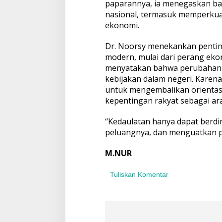
paparannya, ia menegaskan b
o
b
nasional, termasuk memperkuat
a
ekonomi.
l
Dr. Noorsy menekankan penti
modern, mulai dari perang eko
menyatakan bahwa perubahan d
kebijakan dalam negeri. Karen
untuk mengembalikan orientasi
kepentingan rakyat sebagai a
“Kedaulatan hanya dapat berd
peluangnya, dan menguatkan p
M.NUR
Tuliskan Komentar