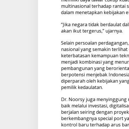
i
multinasional terhadap rantai
P
o
dalam menetapkan kebijakan e
l
i
“Jika negara tidak berdaulat d
t
i
akan ikut tergerus,” ujarnya.
k
R
I
Selain persoalan perdagangan,
d
nasional yang semakin terlihat d
i
t
keterbatasan kemampuan teknol
e
menjadi kombinasi yang menur
n
g
pembangunan yang berorientasi
a
berpotensi menjebak Indonesia 
h
P
diperparah oleh kebijakan yang
e
pemilik kedaulatan.
r
s
a
Dr. Noorsy juga menyinggung ris
i
baik melalui investasi, digitali
n
g
berjalan seiring dengan proye
a
berkembangnya special port yan
n
G
kontrol baru terhadap arus bar
l