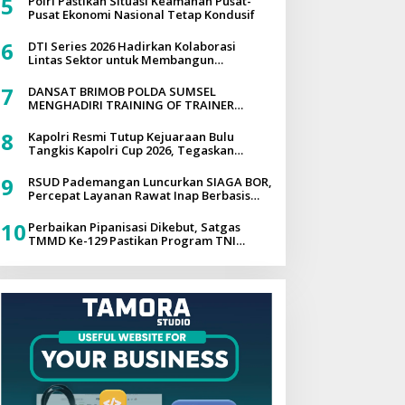
5
Polri Pastikan Situasi Keamanan Pusat-
DILAKUKAN
Pusat Ekonomi Nasional Tetap Kondusif
6
DTI Series 2026 Hadirkan Kolaborasi
Lintas Sektor untuk Membangun
Ekosistem Digital yang Tangguh
7
DANSAT BRIMOB POLDA SUMSEL
MENGHADIRI TRAINING OF TRAINER
PROGRAM PAHAM AI PADA PROGRAM
QUICK WINS AKSELERASI TRANSFORMASI
8
Kapolri Resmi Tutup Kejuaraan Bulu
POLRI UNTUK MASYARAKAT
Tangkis Kapolri Cup 2026, Tegaskan
Komitmen Polri Dukung Prestasi Atlet
Nasional
9
RSUD Pademangan Luncurkan SIAGA BOR,
Percepat Layanan Rawat Inap Berbasis
Digital
10
Perbaikan Pipanisasi Dikebut, Satgas
TMMD Ke-129 Pastikan Program TNI
Manunggal Air Bersih Segera Dinikmati
Warga Kampung Sesor