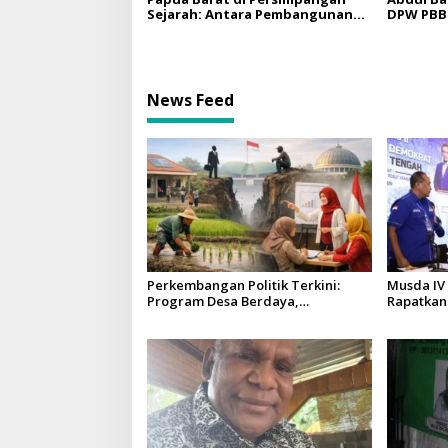
Sejarah: Antara Pembangunan
DPW PBB
dan Resolusi Konflik
Kunjunga
News Feed
Perkembangan Politik Terkini:
Musda IV
Program Desa Berdaya,
Rapatkan
Kesenjangan Politik, dan Peran
Kekuatan
Perempuan di Sleman