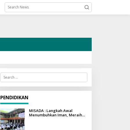
S
e
a
r
c
h
PENDIDIKAN
f
o
r
MISADA : Langkah Awal
:
Menumbuhkan Iman, Meraih
Ilmu