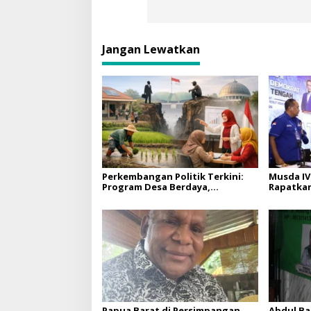
Jangan Lewatkan
Perkembangan Politik Terkini:
Musda IV
Program Desa Berdaya,
Rapatkan
Kesenjangan Politik, dan Peran
Kekuata
Perempuan di Sleman
Papua Barat di Persimpangan
Abdul Bar