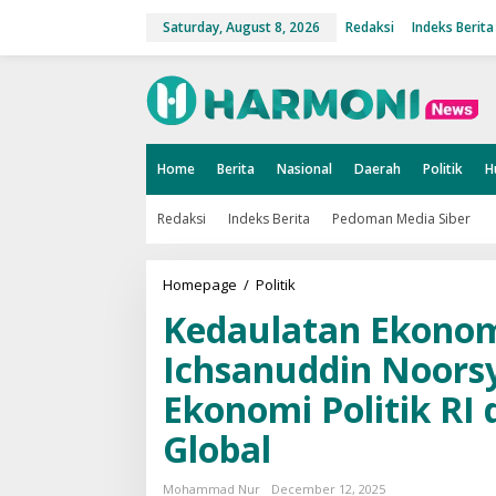
S
k
Saturday, August 8, 2026
Redaksi
Indeks Berita
i
p
t
o
c
o
n
t
Home
Berita
Nasional
Daerah
Politik
H
e
n
t
Redaksi
Indeks Berita
Pedoman Media Siber
Homepage
/
Politik
K
e
Kedaulatan Ekonomi
d
a
u
Ichsanuddin Noors
l
a
Ekonomi Politik RI
t
a
n
Global
E
k
o
Mohammad Nur
December 12, 2025