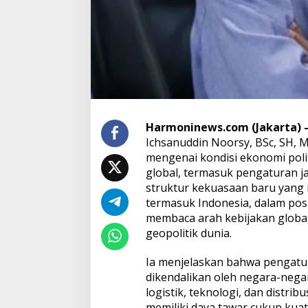
i
n
N
o
o
r
s
y
U
n
g
k
Harmoninews.com (Jakarta) 
a
p
Ichsanuddin Noorsy, BSc, SH, 
K
mengenai kondisi ekonomi poli
e
r
global, termasuk pengaturan j
e
struktur kekuasaan baru yan
n
t
termasuk Indonesia, dalam posi
a
membaca arah kebijakan global
n
a
geopolitik dunia.
n
E
Ia menjelaskan bahwa pengatu
k
o
dikendalikan oleh negara-nega
n
logistik, teknologi, dan distrib
o
m
memiliki daya tawar cukup kuat