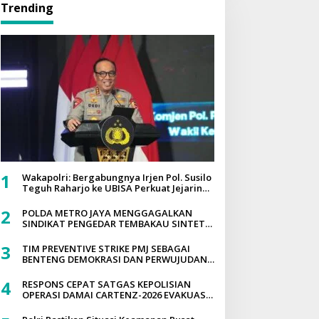
Trending
1
Wakapolri: Bergabungnya Irjen Pol. Susilo
Teguh Raharjo ke UBISA Perkuat Jejaring
Nasional Pusat Studi Kepolisian
2
POLDA METRO JAYA MENGGAGALKAN
SINDIKAT PENGEDAR TEMBAKAU SINTETIS
SEBERAT 995 GRAM DISEBUAH
DIPEMUKIMAN PADAT YANG DIEDARKAN
3
TIM PREVENTIVE STRIKE PMJ SEBAGAI
MELALUI MEDIA SOSIAL
BENTENG DEMOKRASI DAN PERWUJUDAN
POLRI PRESISI
4
RESPONS CEPAT SATGAS KEPOLISIAN
OPERASI DAMAI CARTENZ-2026 EVAKUASI
KORBAN PENEMBAKAN PEKERJA JALAN DI
TOLIKARA, PENYELIDIKAN INTENSIF