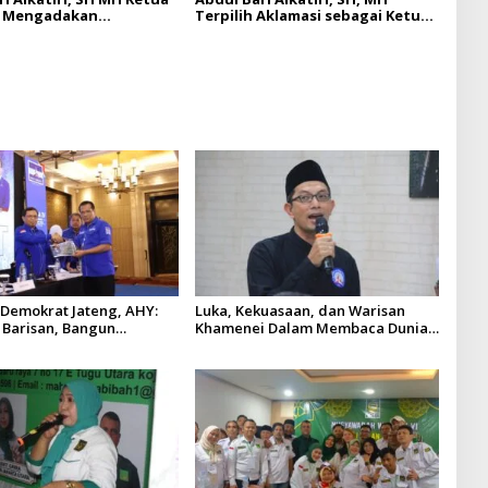
 Mengadakan
Terpilih Aklamasi sebagai Ketua
n ke DPC Jakarta Utara
DPW Partai Bulan Bintang DKI
Jakarta Periode 2025–2030
 Demokrat Jateng, AHY:
Luka, Kekuasaan, dan Warisan
 Barisan, Bangun
Khamenei Dalam Membaca Dunia
, Rebut Kemenangan
Hari Ini