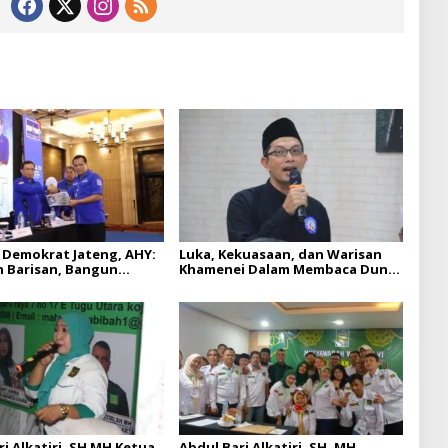
 Demokrat Jateng, AHY:
Luka, Kekuasaan, dan Warisan
 Barisan, Bangun
Khamenei Dalam Membaca Dunia
n, Rebut Kemenangan
Hari Ini
i Alkatiri, SH MH Ketua
Abdul Bari Alkatiri, SH, MH