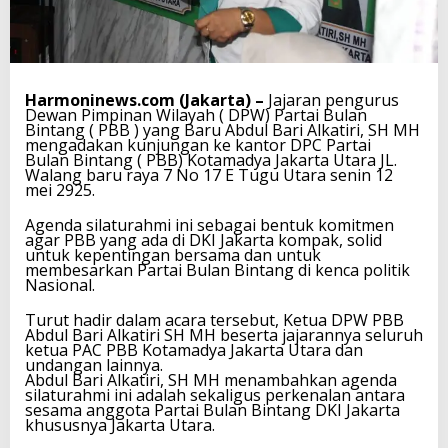
Harmoninews.com (Jakarta) –
Jajaran pengurus
Dewan Pimpinan Wilayah ( DPW) Partai Bulan
Bintang ( PBB ) yang Baru Abdul Bari Alkatiri, SH MH
mengadakan kunjungan ke kantor DPC Partai
Bulan Bintang ( PBB) Kotamadya Jakarta Utara JL.
Walang baru raya 7 No 17 E Tugu Utara senin 12
mei 2925.
Agenda silaturahmi ini sebagai bentuk komitmen
agar PBB yang ada di DKI Jakarta kompak, solid
untuk kepentingan bersama dan untuk
membesarkan Partai Bulan Bintang di kenca politik
Nasional.
Turut hadir dalam acara tersebut, Ketua DPW PBB
Abdul Bari Alkatiri SH MH beserta jajarannya seluruh
ketua PAC PBB Kotamadya Jakarta Utara dan
undangan lainnya.
Abdul Bari Alkatiri, SH MH menambahkan agenda
silaturahmi ini adalah sekaligus perkenalan antara
sesama anggota Partai Bulan Bintang DKI Jakarta
khususnya Jakarta Utara.