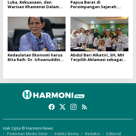
Luka, Kekuasaan, dan
Papua Barat di
Warisan Khamenei Dalam
Persimpangan Sejarah:
Membaca Dunia Hari Ini
Antara Pembangunan dan
Resolusi Konflik
Kedaulatan Ekonomi harus
Abdul Bari Alkatiri, SH, MH
Kita Raih: Dr. Ichsanuddin
Terpilih Aklamasi sebagai
Noorsy Ungkap Kerentanan
Ketua DPW Partai Bulan
Ekonomi Politik RI ditengah
Bintang DKI Jakarta Periode
Persaingan Global
2025–2030
Hak Cipta © Harmoni News
Pedoman Media Siber
Indeks Berita
Redaksi
Editorial