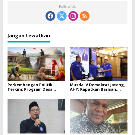
Follow Us
Jangan Lewatkan
Perkembangan Politik
Musda IV Demokrat Jateng,
Terkini: Program Desa
AHY: Rapatkan Barisan,
Berdaya, Kesenjangan
Bangun Kekuatan, Rebut
Politik, dan Peran
Kemenangan
Perempuan di Sleman