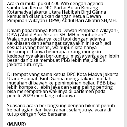
Acara di mulai pukul 4.00 Wib dengan agenda
sambutan Ketua DPC Partai Bulan Bintang
Kotamadya Jakarta Utara Habibah Binti Ganna
kemudian di lanjutkan dengan Ketua Dewan
Pimpinan Wilayah ( DPW) Abdul Bari Alkatiri SH,MH.
Dalam paparannya Ketua Dewan Pimpinan Wilayah (
DPW) Abdul Bari Alkatiri SH, MH menuturkan ”
Walaupun sekalanya kecil tapi dengan adanya
keikhlasan dan semangat saya.yakin ini akan jadi
sesuatu yang besar , walaupun kita hanya
berkumpul hanya beberapa orang mungkin
kedepannya akan berkumpul massa yang akan lebih
besar dan bisa membuat PBB lebih maju di DKI
Jakarta tuturnya.
Di tempat yang sama ketua DPC Kota Madya Jakarta
Utara Habibah Binti Ganna mengatakan ” mudah-
mudahan di bawah ke pemimpinan beliau PBB bisa
lebih kompak , lebih Jaya dan yang paling penting
bisa menempatkan wakilnya di parlemen pada
pemilu 2029 mendang tutupnya.
Suasana acara berlangsung dengan hikmat penuh
ke bahagian dan keakraban, selanjutnya acara di
tutup dengan foto bersama .
(M.NUR)