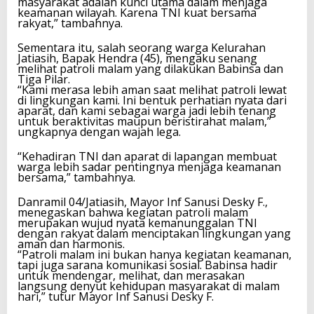
masyarakat adalah kunci utama dalam menjaga
keamanan wilayah. Karena TNI kuat bersama
rakyat,” tambahnya.
Sementara itu, salah seorang warga Kelurahan
Jatiasih, Bapak Hendra (45), mengaku senang
melihat patroli malam yang dilakukan Babinsa dan
Tiga Pilar.
“Kami merasa lebih aman saat melihat patroli lewat
di lingkungan kami. Ini bentuk perhatian nyata dari
aparat, dan kami sebagai warga jadi lebih tenang
untuk beraktivitas maupun beristirahat malam,”
ungkapnya dengan wajah lega.
“Kehadiran TNI dan aparat di lapangan membuat
warga lebih sadar pentingnya menjaga keamanan
bersama,” tambahnya.
Danramil 04/Jatiasih, Mayor Inf Sanusi Desky F.,
menegaskan bahwa kegiatan patroli malam
merupakan wujud nyata kemanunggalan TNI
dengan rakyat dalam menciptakan lingkungan yang
aman dan harmonis.
“Patroli malam ini bukan hanya kegiatan keamanan,
tapi juga sarana komunikasi sosial. Babinsa hadir
untuk mendengar, melihat, dan merasakan
langsung denyut kehidupan masyarakat di malam
hari,” tutur Mayor Inf Sanusi Desky F.