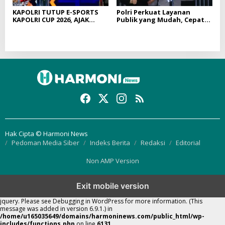
KAPOLRI TUTUP E-SPORTS
Polri Perkuat Layanan
KAPOLRI CUP 2026, AJAK
Publik yang Mudah, Cepat
GENERASI MUDA JADI DUTA
dan Responsif melalui
KAMTIBMAS DAN AKTIF
SuperApp Polri
LAPORKAN GANGGUAN KE
110
Hak Cipta © Harmoni News
Pedoman Media Siber
Indeks Berita
Redaksi
Editorial
Non AMP Version
Exit mobile version
Notice
: Function WP_Scripts::add was called
incorrectly
. The script with the
handle "thickbox" was enqueued with dependencies that are not registered:
jquery. Please see
Debugging in WordPress
for more information. (This
message was added in version 6.9.1.) in
/home/u165035649/domains/harmoninews.com/public_html/wp-
includes/functions.php
on line
6131