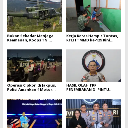
Bukan Sekadar Menjaga
Kerja Keras Hampir Tuntas,
Keamanan, Koops TNI
RTLH TMMD ke-129 Kini
Habema Hadir Membawa
Memasuki Tahap Akhir
Harapan bagi Warga di
Tengah Konflik Ugimba,
Papua Tengah
Operasi Cipkon di Jakpus,
HASIL OLAH TKP
Polisi Amankan 4 Motor
PENEMBAKAN DI PINTU
Tanpa Dokumen Sah
MASUK FBLB, POLISI DALAMI
DUGAAN KETERLIBATAN EG
DAN PN