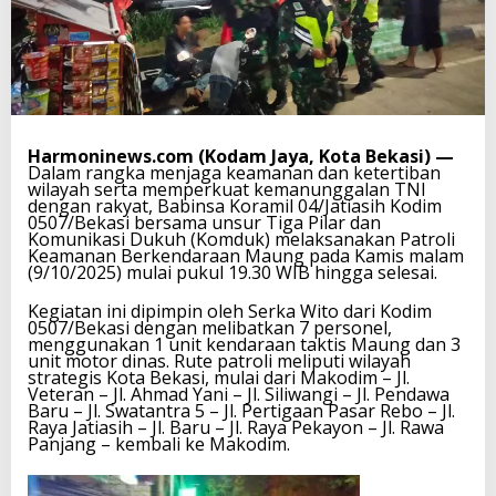
Harmoninews.com (Kodam Jaya, Kota Bekasi) —
Dalam rangka menjaga keamanan dan ketertiban
wilayah serta memperkuat kemanunggalan TNI
dengan rakyat, Babinsa Koramil 04/Jatiasih Kodim
0507/Bekasi bersama unsur Tiga Pilar dan
Komunikasi Dukuh (Komduk) melaksanakan Patroli
Keamanan Berkendaraan Maung pada Kamis malam
(9/10/2025) mulai pukul 19.30 WIB hingga selesai.
Kegiatan ini dipimpin oleh Serka Wito dari Kodim
0507/Bekasi dengan melibatkan 7 personel,
menggunakan 1 unit kendaraan taktis Maung dan 3
unit motor dinas. Rute patroli meliputi wilayah
strategis Kota Bekasi, mulai dari Makodim – Jl.
Veteran – Jl. Ahmad Yani – Jl. Siliwangi – Jl. Pendawa
Baru – Jl. Swatantra 5 – Jl. Pertigaan Pasar Rebo – Jl.
Raya Jatiasih – Jl. Baru – Jl. Raya Pekayon – Jl. Rawa
Panjang – kembali ke Makodim.