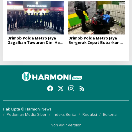
Tembagapura
Balok Dan 8 Pemuda
Diamankan
Brimob Polda Metro Jaya
Brimob Polda Metro Jaya
Gagalkan Tawuran Dini Hari
Bergerak Cepat Bubarkan
di Cilincing, 5 Terduga
Tawuran di Ciputat, 2 Orang
Pelaku 2 Parang dan Stik
dan 3 Celurit Diamankan
Golf Diamankan
Hak Cipta © Harmoni News
Pedoman Media Siber
Indeks Berita
Redaksi
Editorial
Non AMP Version