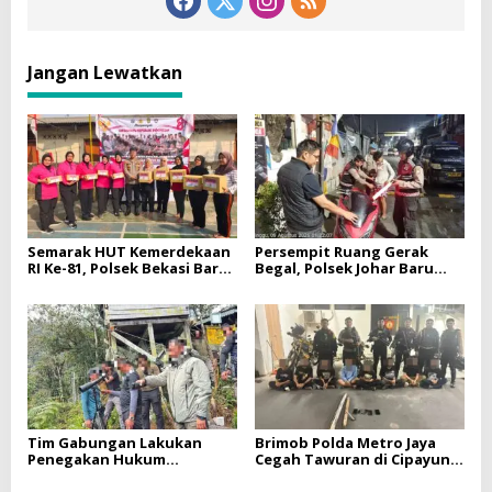
Jangan Lewatkan
Semarak HUT Kemerdekaan
Persempit Ruang Gerak
RI Ke-81, Polsek Bekasi Barat
Begal, Polsek Johar Baru
Gelar Lomba Bersama
Gencarkan Operasi Cipta
Warga Kranji
Kondisi Dini Hari
Tim Gabungan Lakukan
Brimob Polda Metro Jaya
Penegakan Hukum
Cegah Tawuran di Cipayung,
terhadap DPO di
Sita Besi Tajam hingga