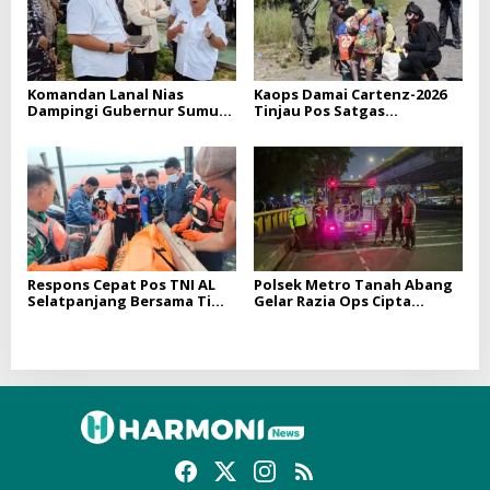
Komandan Lanal Nias
Kaops Damai Cartenz-2026
Dampingi Gubernur Sumut
Tinjau Pos Satgas
Bobby Nasution Tinjau
Kepolisian Ops Damai
Fasilitas Kesehatan dan
Cartenz di Sinak, Perkuat
Budidaya Rumput Laut di
Pendekatan Humanis
Nias Utara
Bersama Masyarakat
Respons Cepat Pos TNI AL
Polsek Metro Tanah Abang
Selatpanjang Bersama Tim
Gelar Razia Ops Cipta
SAR Gabungan Berhasil
Kondisi, Cegah Kejahatan
Temukan Korban Terakhir
Jalanan dan Tingkatkan
Kapal Karam di Perairan
Keamanan Wilayah
Mengkikip Kepulauan
Meranti