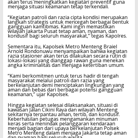
akan terus meningkatkan kegiatan preventif guna
menjaga situasi keamanan tetap terkendali.
“Kegiatan patroli dan razia cipta kondisi merupakan
langkah strategis untuk mencegah berbagai bentuk
gangguan kamtibmas. Kami ingin memastikan
wilayah Jakarta Pusat tetap aman, nyaman, dan
kondusif bagi seluruh masyarakat,” tegas Kapolres.
Sementara itu, Kapolsek Metro Menteng Braiel
Arnold Rondonuwu menyampaikan bahwa kegiatan
razia stasioner akan terus dilakukan secara rutin di
lokasi-lokasi yang dianggap rawan guna menekan
angka kriminalitas dan menjaga ketertiban umum.
“Kami berkomitmen untuk terus hadir di tengah
masyarakat melalui patroli dan razia yang
berkelanjutan demi menciptakan lingkungan yang
aman dan bebas dari berbagai potensi gangguan
keamanan,” ujar Kapolsek.
Hingga kegiatan selesai dilaksanakan, situasi di
kawasan Jalan Cikini Raya dan wilayah Menteng
sekitarnya terpantau aman, tertib, dan kondusif.
Keberhasilan petugas mengamankan minuman
keras serta menindak pelanggaran kendaraan
menjadi bagian dari upaya berkelanjutan Polsek
Metro Menteng dalam menjaga Jakarta tetap aman
dan nyaman bagi seluruh warga.