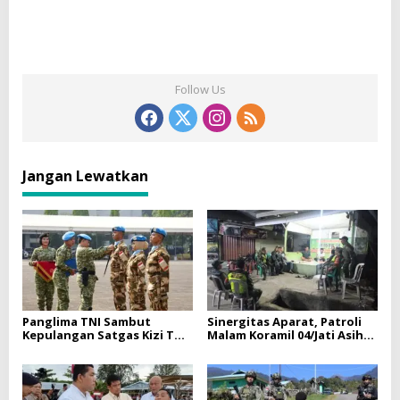
Follow Us
Jangan Lewatkan
Panglima TNI Sambut
Sinergitas Aparat, Patroli
Kepulangan Satgas Kizi TNI
Malam Koramil 04/Jati Asih
Kontingen Garuda XX-V
Perkuat Keamanan dan
MONUSCO
Kenyamanan Lingkungan