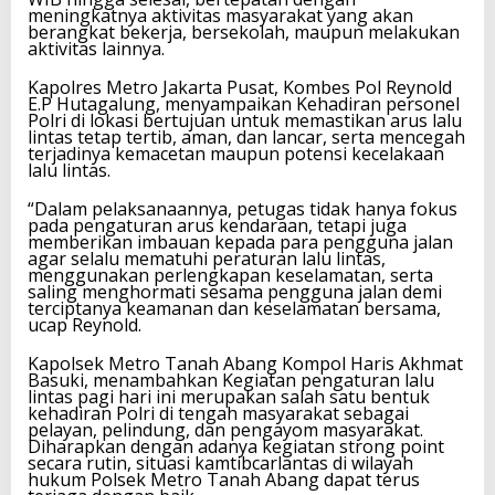
meningkatnya aktivitas masyarakat yang akan
berangkat bekerja, bersekolah, maupun melakukan
aktivitas lainnya.
Kapolres Metro Jakarta Pusat, Kombes Pol Reynold
E.P Hutagalung, menyampaikan Kehadiran personel
Polri di lokasi bertujuan untuk memastikan arus lalu
lintas tetap tertib, aman, dan lancar, serta mencegah
terjadinya kemacetan maupun potensi kecelakaan
lalu lintas.
“Dalam pelaksanaannya, petugas tidak hanya fokus
pada pengaturan arus kendaraan, tetapi juga
memberikan imbauan kepada para pengguna jalan
agar selalu mematuhi peraturan lalu lintas,
menggunakan perlengkapan keselamatan, serta
saling menghormati sesama pengguna jalan demi
terciptanya keamanan dan keselamatan bersama,
ucap Reynold.
Kapolsek Metro Tanah Abang Kompol Haris Akhmat
Basuki, menambahkan Kegiatan pengaturan lalu
lintas pagi hari ini merupakan salah satu bentuk
kehadiran Polri di tengah masyarakat sebagai
pelayan, pelindung, dan pengayom masyarakat.
Diharapkan dengan adanya kegiatan strong point
secara rutin, situasi kamtibcarlantas di wilayah
hukum Polsek Metro Tanah Abang dapat terus