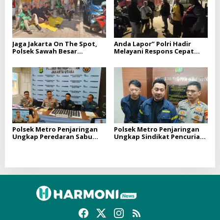
Jaga Jakarta On The Spot,
Anda Lapor” Polri Hadir
Polsek Sawah Besar
Melayani Respons Cepat
Sambangi Ojol dan Warga di
Laporan 110, Polisi Cek
Pasar Baru
Keributan di Mangga Dua
Selatan
Polsek Metro Penjaringan
Polsek Metro Penjaringan
Ungkap Peredaran Sabu
Ungkap Sindikat Pencurian
dan Etomidate, Sita 111
Motor di Pejagalan, Lima
Cartridge
Orang Ditangkap