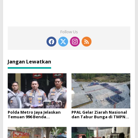
Follow Us
Jangan Lewatkan
Polda Metro Jaya Jelaskan
PPAL Gelar Ziarah Nasional
Temuan 996 Benda
dan Tabur Bunga di TMPNU
Menyerupai Senjata di
Kalibata dalam Rangka HUT
Yayasan Jaksel
Ke-40 PPAL