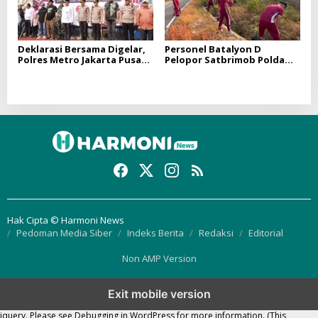
Deklarasi Bersama Digelar,
Personel Batalyon D
Polres Metro Jakarta Pusat
Pelopor Satbrimob Polda
Perkuat Gerakan Berantas
Sumsel Laksanakan
Tramadol Ilegal di Tanah
Program BELIDA
Abang
Hak Cipta © Harmoni News
Pedoman Media Siber
Indeks Berita
Redaksi
Editorial
Non AMP Version
Exit mobile version
Notice
: Function WP_Scripts::add was called
incorrectly
. The script with the
handle "thickbox" was enqueued with dependencies that are not registered:
jquery. Please see
Debugging in WordPress
for more information. (This