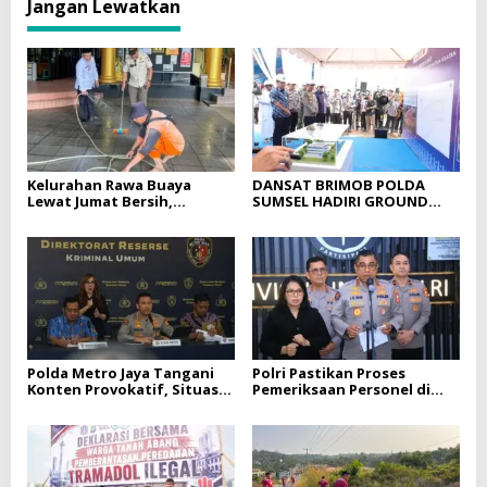
Jangan Lewatkan
Kelurahan Rawa Buaya
DANSAT BRIMOB POLDA
Lewat Jumat Bersih,
SUMSEL HADIRI GROUND
Bersihkan Vihara
BREAKING GEDUNG
Saddhapala Di RW.07
PELAYANAN BPKB
PROTOTYPE DITLANTAS
POLDA SUMSEL
Polda Metro Jaya Tangani
Polri Pastikan Proses
Konten Provokatif, Situasi
Pemeriksaan Personel di
Jakarta Tetap Kondusif
Aceh Dilaksanakan Secara
Profesional dan Transparan