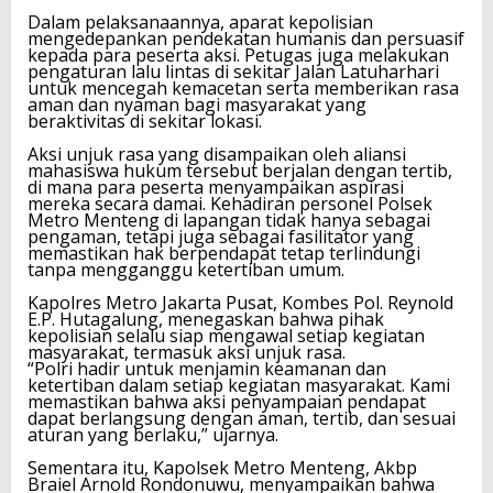
‎Dalam pelaksanaannya, aparat kepolisian
mengedepankan pendekatan humanis dan persuasif
kepada para peserta aksi. Petugas juga melakukan
pengaturan lalu lintas di sekitar Jalan Latuharhari
untuk mencegah kemacetan serta memberikan rasa
aman dan nyaman bagi masyarakat yang
beraktivitas di sekitar lokasi.
‎Aksi unjuk rasa yang disampaikan oleh aliansi
mahasiswa hukum tersebut berjalan dengan tertib,
di mana para peserta menyampaikan aspirasi
mereka secara damai. Kehadiran personel Polsek
Metro Menteng di lapangan tidak hanya sebagai
pengaman, tetapi juga sebagai fasilitator yang
memastikan hak berpendapat tetap terlindungi
tanpa mengganggu ketertiban umum.
‎Kapolres Metro Jakarta Pusat, Kombes Pol. Reynold
E.P. Hutagalung, menegaskan bahwa pihak
kepolisian selalu siap mengawal setiap kegiatan
masyarakat, termasuk aksi unjuk rasa.
‎“Polri hadir untuk menjamin keamanan dan
ketertiban dalam setiap kegiatan masyarakat. Kami
memastikan bahwa aksi penyampaian pendapat
dapat berlangsung dengan aman, tertib, dan sesuai
aturan yang berlaku,” ujarnya.
‎Sementara itu, Kapolsek Metro Menteng, Akbp
Braiel Arnold Rondonuwu, menyampaikan bahwa