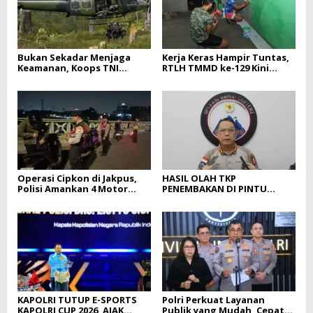
Bukan Sekadar Menjaga
Kerja Keras Hampir Tuntas,
Keamanan, Koops TNI
RTLH TMMD ke-129 Kini
Habema Hadir Membawa
Memasuki Tahap Akhir
Harapan bagi Warga di
Tengah Konflik Ugimba,
Papua Tengah
Operasi Cipkon di Jakpus,
HASIL OLAH TKP
Polisi Amankan 4 Motor
PENEMBAKAN DI PINTU
Tanpa Dokumen Sah
MASUK FBLB, POLISI DALAMI
DUGAAN KETERLIBATAN EG
DAN PN
KAPOLRI TUTUP E-SPORTS
Polri Perkuat Layanan
KAPOLRI CUP 2026, AJAK
Publik yang Mudah, Cepat