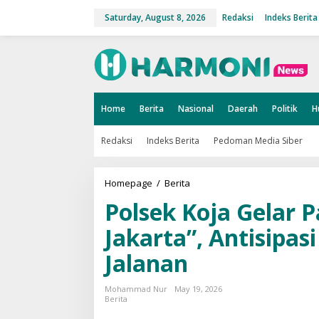
S
k
Saturday, August 8, 2026
Redaksi
Indeks Berita
i
p
t
o
c
o
n
t
Home
Berita
Nasional
Daerah
Politik
H
e
n
t
Redaksi
Indeks Berita
Pedoman Media Siber
Homepage
/
Berita
P
o
Polsek Koja Gelar P
l
s
e
Jakarta”, Antisipa
k
K
Jalanan
o
j
a
Mohammad Nur
May 19, 2026
G
Berita
e
l