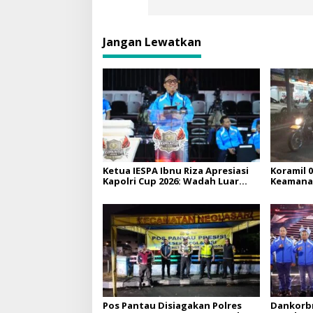
Jangan Lewatkan
Ketua IESPA Ibnu Riza Apresiasi
Koramil 
Kapolri Cup 2026: Wadah Luar
Keamanan
Biasa, dari Polres hingga
Wilayah
Panggung Nasional
Pos Pantau Disiagakan Polres
Dankorb