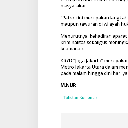
n
masyarakat.
a
n
“Patroli ini merupakan langkah
maupun tawuran di wilayah huk
Menurutnya, kehadiran aparat
kriminalitas sekaligus mening
keamanan.
KRYD “Jaga Jakarta” merupakan 
Metro Jakarta Utara dalam men
pada malam hingga dini hari ya
M.NUR
Tuliskan Komentar