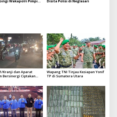
ngi Wakapolri Pimpin
Disita Polisi di Neglasari
Ceremony E-Sports
up 2026
1/Kranji dan Aparat
Wapang TNI Tinjau Kesiapan Yonif
 Bersinergi Ciptakan
TP di Sumatera Utara
yang Aman dan Nyaman