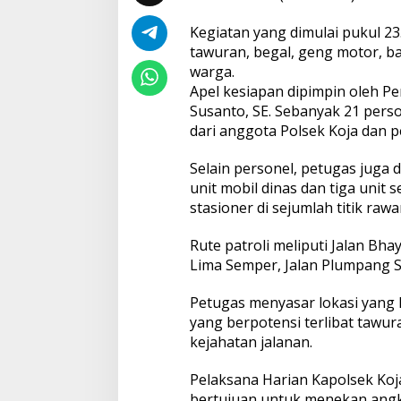
i
s
Kegiatan yang dimulai pukul 2
i
p
tawuran, begal, geng motor, b
a
warga.
s
i
Apel kesiapan dipimpin oleh Pe
T
Susanto, SE. Sebanyak 21 perso
a
w
dari anggota Polsek Koja dan p
u
r
a
Selain personel, petugas juga 
n
unit mobil dinas dan tiga unit
d
stasioner di sejumlah titik rawa
a
n
K
Rute patroli meliputi Jalan Bh
e
j
Lima Semper, Jalan Plumpang S
a
h
a
Petugas menyasar lokasi yang
t
yang berpotensi terlibat tawura
a
kejahatan jalanan.
n
J
a
Pelaksana Harian Kapolsek Koj
l
a
bertujuan untuk menekan angk