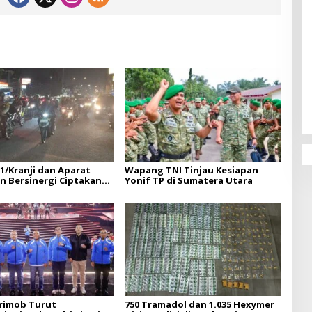
01/Kranji dan Aparat
Wapang TNI Tinjau Kesiapan
 Bersinergi Ciptakan
Yonif TP di Sumatera Utara
 yang Aman dan Nyaman
rimob Turut
750 Tramadol dan 1.035 Hexymer