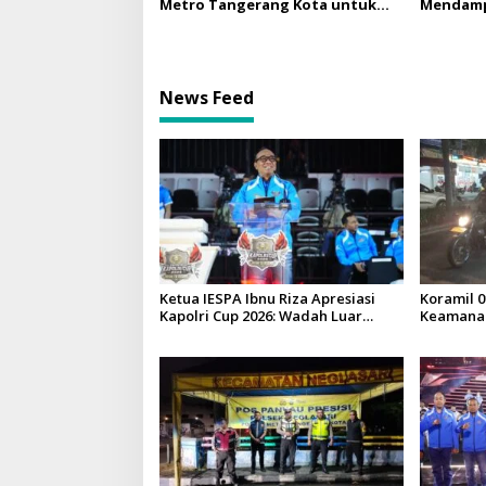
Metro Tangerang Kota untuk
Mendampi
Cegah Gangguan Kamtibmas
Opening 
Kapolri C
News Feed
Ketua IESPA Ibnu Riza Apresiasi
Koramil 0
Kapolri Cup 2026: Wadah Luar
Keamanan
Biasa, dari Polres hingga
Wilayah 
Panggung Nasional