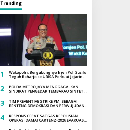
Trending
1
Wakapolri: Bergabungnya Irjen Pol. Susilo
Teguh Raharjo ke UBISA Perkuat Jejaring
Nasional Pusat Studi Kepolisian
2
POLDA METRO JAYA MENGGAGALKAN
SINDIKAT PENGEDAR TEMBAKAU SINTETIS
SEBERAT 995 GRAM DISEBUAH
DIPEMUKIMAN PADAT YANG DIEDARKAN
3
TIM PREVENTIVE STRIKE PMJ SEBAGAI
MELALUI MEDIA SOSIAL
BENTENG DEMOKRASI DAN PERWUJUDAN
POLRI PRESISI
4
RESPONS CEPAT SATGAS KEPOLISIAN
OPERASI DAMAI CARTENZ-2026 EVAKUASI
KORBAN PENEMBAKAN PEKERJA JALAN DI
TOLIKARA, PENYELIDIKAN INTENSIF