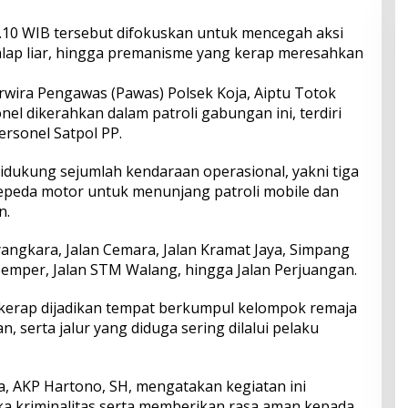
3.10 WIB tersebut difokuskan untuk mencegah aksi
alap liar, hingga premanisme yang kerap meresahkan
rwira Pengawas (Pawas) Polsek Koja, Aiptu Totok
nel dikerahkan dalam patroli gabungan ini, terdiri
ersonel Satpol PP.
didukung sejumlah kendaraan operasional, yakni tiga
 sepeda motor untuk menunjang patroli mobile dan
n.
ayangkara, Jalan Cemara, Jalan Kramat Jaya, Simpang
emper, Jalan STM Walang, hingga Jalan Perjuangan.
 kerap dijadikan tempat berkumpul kelompok remaja
n, serta jalur yang diduga sering dilalui pelaku
a, AKP Hartono, SH, mengatakan kegiatan ini
a kriminalitas serta memberikan rasa aman kepada