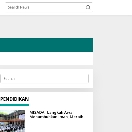
S
e
a
r
c
h
PENDIDIKAN
f
o
r
MISADA : Langkah Awal
:
Menumbuhkan Iman, Meraih
Ilmu