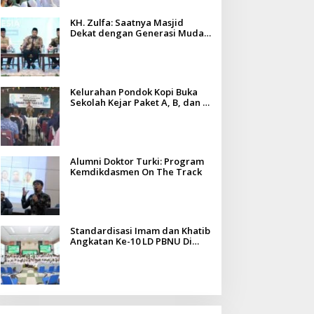
KH. Zulfa: Saatnya Masjid
Dekat dengan Generasi Muda
dan Tantangan Zaman
Kelurahan Pondok Kopi Buka
Sekolah Kejar Paket A, B, dan C,
Fasilitas Gratis untuk Warga
Alumni Doktor Turki: Program
Kemdikdasmen On The Track
Standardisasi Imam dan Khatib
Angkatan Ke-10 LD PBNU Di
Madura Diikuti Ratusan Peserta