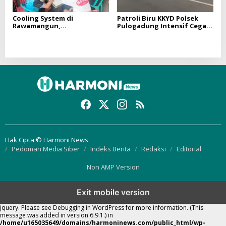
Cooling System di
Patroli Biru KKYD Polsek
Rawamangun,
Pulogadung Intensif Cegah
Bhabinkamtibmas Ajak
Tawuran dan Balap Liar,
Tokoh Masyarakat Perkuat
Situasi Wilayah Tetap
Sinergi Cegah Tawuran dan
Kondusif
Gangguan Kamtibmas
Hak Cipta © Harmoni News
Pedoman Media Siber
Indeks Berita
Redaksi
Editorial
Non AMP Version
Exit mobile version
Notice
: Function WP_Scripts::add was called
incorrectly
. The script with the
handle "thickbox" was enqueued with dependencies that are not registered:
jquery. Please see
Debugging in WordPress
for more information. (This
message was added in version 6.9.1.) in
/home/u165035649/domains/harmoninews.com/public_html/wp-