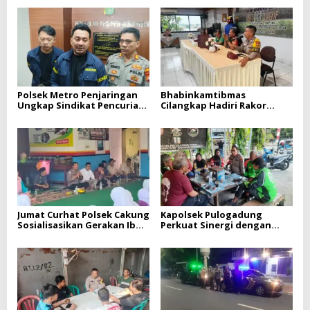
Polsek Metro Penjaringan
Bhabinkamtibmas
Ungkap Sindikat Pencurian
Cilangkap Hadiri Rakor
Motor di Pejagalan, Lima
Kewilayahan, Perkuat
Orang Ditangkap
Sinergi Jaga Kamtibmas di
Cipayung
Jumat Curhat Polsek Cakung
Kapolsek Pulogadung
Sosialisasikan Gerakan Ibu
Perkuat Sinergi dengan
Memanggil, Ajak Warga
Komunitas Ojol OSR, Ajak
Cegah Tawuran dan Hoaks
Bersama Jaga Kamtibmas di
Jakarta Timur