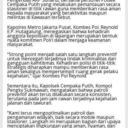
Pengendali AKP Suhardi, bersama personel Polsek
Cempaka Putih yang melakukan pemantauan secara
stasioner di titik rawan guna memberikan rasa aman
kepada masyarakat yang beraktivitas maupun
melintas di kawasan tersebut.
Kapolres Metro Jakarta Pusat, Kombes Pol. Reynold
E.P. Hutagalung, menegaskan bahwa kehadiran
anggota kepolisian di lapangan merupakan bentuk
nyata komitmen Polri dalam menjaga keamanan
masyarakat.
“Strong point menjadi salah satu langkah preventif
untuk mencegah terjadinya tindak kriminalitas dan
gangguan kamtibmas. Kehadiran polisi di titik-titik
strategis diharapkan mampu memberikan rasa
aman sekaligus mempersempit ruang gerak pelaku
kejahatan,” ujar Kombes Pol Reynold.
Sementara itu, Kapolsek Cempaka Putih, Kompol
Pengky Sukmawan, mengatakan bahwa patroli
preventif akan terus dilakukan secara konsisten,
terutama pada jam-jam rawan terjadinya kejahatan
jalanan dan tawuran.
“Kami terus mengoptimalkan patroli dan
pengamanan wilayah, baik secara mobile maupun
stasioner. Langkah ini merupakan bagian dari upaya
menciptakan lingkungan yang aman, nyaman, dan