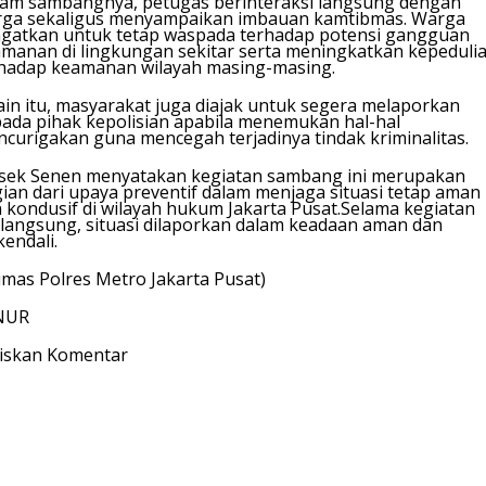
am sambangnya, petugas berinteraksi langsung dengan
ga sekaligus menyampaikan imbauan kamtibmas. Warga
ngatkan untuk tetap waspada terhadap potensi gangguan
manan di lingkungan sekitar serta meningkatkan kepeduli
hadap keamanan wilayah masing-masing.
ain itu, masyarakat juga diajak untuk segera melaporkan
ada pihak kepolisian apabila menemukan hal-hal
curigakan guna mencegah terjadinya tindak kriminalitas.
sek Senen menyatakan kegiatan sambang ini merupakan
ian dari upaya preventif dalam menjaga situasi tetap aman
 kondusif di wilayah hukum Jakarta Pusat.Selama kegiatan
langsung, situasi dilaporkan dalam keadaan aman dan
kendali.
mas Polres Metro Jakarta Pusat)
NUR
iskan Komentar