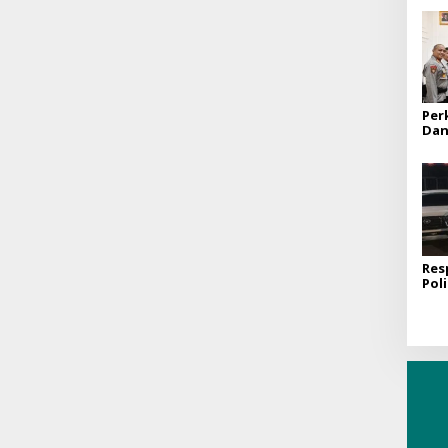
Per
Dan
Lak
Kun
ke 
Res
Poli
Tan
Tin
Gan
di 