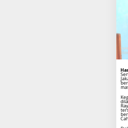
Ha
Sen
Jak
ber
mas
Keg
dil
Ray
ter
ber
Ca