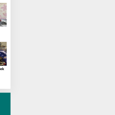
tuk
ja
sek
l
ngah