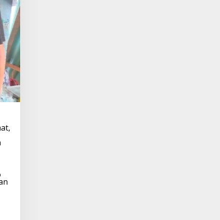
at,
n
o
an