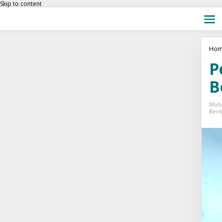
Skip to content
Hom
P
B
Moh
Beri