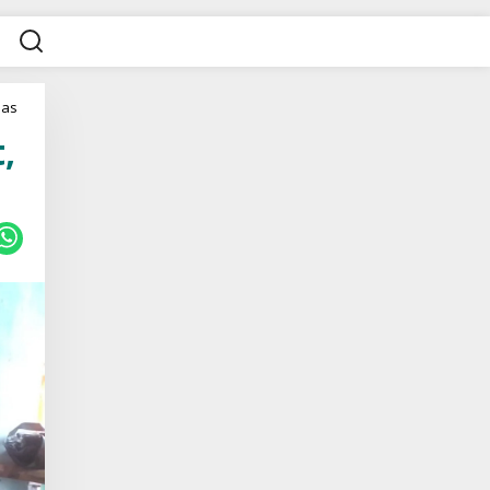
mas
,