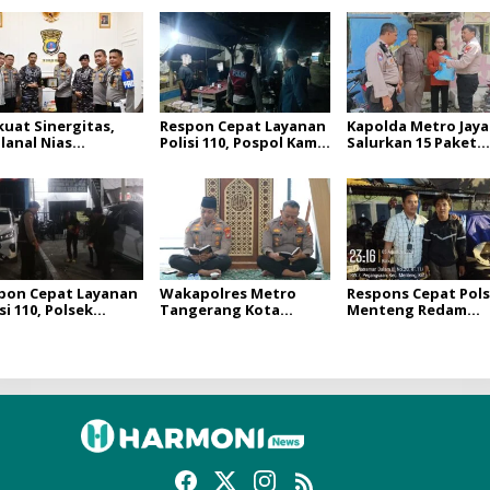
kuat Sinergitas,
Respon Cepat Layanan
Kapolda Metro Jaya
lanal Nias
Polisi 110, Pospol Kamal
Salurkan 15 Paket
sanakan
Muara Bubarkan
Bantuan Sosial un
jungan Silaturahmi
Dugaan Aktivitas
Warga Slum Area
Polres Nias
Perjudian yang
Kampung Beting Ko
Meresahkan Warga
pon Cepat Layanan
Wakapolres Metro
Respons Cepat Pol
si 110, Polsek
Tangerang Kota
Menteng Redam
jung Priok
Pimpin Binrohtal,
Keluhan Warga Soa
daklanjuti Laporan
Personel Diajak
Bengkel Bising Te
gguan Kamtibmas
Perkuat Integritas dan
Malam
Jalan Tongkol
Bekal Akhirat