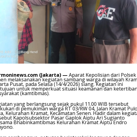
rmoninews.com (Jakarta) —
Aparat Kepolisian dari Polsek
en melaksanakan kegiatan sambang warga di wilayah Kram
arta Pusat, pada Selasa (14/4/2026) siang. Kegiatan ini
tujuan untuk memperkuat situasi keamanan dan ketertiba
yarakat (kamtibmas).
iatan yang berlangsung sejak pukul 11.00 WIB tersebut
akukan di pemukiman warga RT 03/RW 04, Jalan Kramat Pul
a, Kelurahan Kramat, Kecamatan Senen. Hadir dalam kegiat
sebut Kapolsubsektor Pasar Gaplok Aiptu Ari Sugianto
sama Bhabinkamtibmas Kelurahan Kramat Aiptu Endro
hyono.