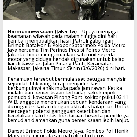
Harmoninews.com (Jakarta) –
Upaya menjaga
keamanan wilayah pada malam hingga dini hari
kembali membuahkan hasil. Patroli gabungan
Brimob Batalyon B Pelopor Satbrimob Polda Metro
Jaya bersama Tim Perintis Presisi Polres Metro
Jakarta Timur mengamankan satu unit sepeda
motor yang diduga hendak digunakan untuk balap
liar di kawasan Jalan Pinang Ranti, Kecamatan
Makassar, Jakarta Timur, Senin (8/6/2026) dini hari.
Penemuan tersebut bermula saat petugas menyisir
sejumlah titik yang kerap menjadi lokasi
berkumpulnya anak muda pada jam rawan. Ketika
melakukan pemeriksaan terhadap sekelompok
pemuda di kawasan Pinang Ranti sekitar pukul 03.11
WIB, anggota menemukan sebuah kendaraan yang
dicurigai berkaitan dengan aktivitas balap liar. Untuk
mencegah potensi gangguan ketertiban dan
kecelakaan lalu lintas, kendaraan beserta pemiliknya
kemudian diamankan guna pemeriksaan lebih lanjut.
Dansat Brimob Polda Metro Jaya, Kombes Pol. Henik
Maryanto, mengatakan patroli rutin terus