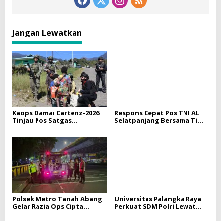
Jangan Lewatkan
Kaops Damai Cartenz-2026
Respons Cepat Pos TNI AL
Tinjau Pos Satgas
Selatpanjang Bersama Tim
Kepolisian Ops Damai
SAR Gabungan Berhasil
Cartenz di Sinak, Perkuat
Temukan Korban Terakhir
Pendekatan Humanis
Kapal Karam di Perairan
Bersama Masyarakat
Mengkikip Kepulauan
Meranti
Polsek Metro Tanah Abang
Universitas Palangka Raya
Gelar Razia Ops Cipta
Perkuat SDM Polri Lewat
Kondisi, Cegah Kejahatan
Pusat Studi Kepolisian
Jalanan dan Tingkatkan