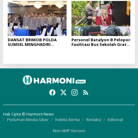
Keamanan Wilayah
DANSAT BRIMOB POLDA
Personel Batalyon B Pelopor
SUMSEL MENGHADIRI
Fasilitasi Bus Sekolah Gratis
TRAINING OF TRAINER
bagi Siswa SDN 82 Kota
PROGRAM PAHAM AI PADA
Lubuklinggau
PROGRAM QUICK WINS
AKSELERASI TRANSFORMASI
POLRI UNTUK MASYARAKAT
Hak Cipta © Harmoni News
Pedoman Media Siber
Indeks Berita
Redaksi
Editorial
Non AMP Version