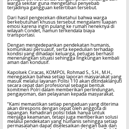
warga sekitar guna mengetahui penyebab
terjadinya gangguan ketertiban tersebut.
Dari hasil pengecekan diketahui bahwa warga
berkebutuhan khusus tersebut mengalami luapan
emosi karena ingin pulang ke rumah neneknya di
wilayah Condet, namun terkendala biaya
transportasi.
Dengan mengedepankan pendekatan humanis,
komunikasi persuasif, serta kepedulian terhadap
kondisi yang dihadapi keluarga, petugas berhasil
menenangkan situasi sehingga lingkungan kembali
aman dan kondusif.
Kapolsek Ciracas, KOMPOL Rohmad S., S.H., M.H.,
menegaskan bahwa setiap laporan masyarakat yang
masuk melalui layanan Polisi 110 akan ditindaklanjuti
secara cepat dan profesional sebagai bentuk
komitmen Polri dalam memberikan perlindungan,
pengayoman, dan pelayanan kepada masyarakat.
“Kami memastikan setiap pengaduan yang diterima
akan direspons dengan cepat oleh anggota di
lapangan. Kehadiran polisi tidak hanya untuk
menjaga keamanan, tetapi juga memberikan solusi
melalui pendekatan yang humanis sehingga setiap
permasalahan dapat diselesaikan dengan baik dan