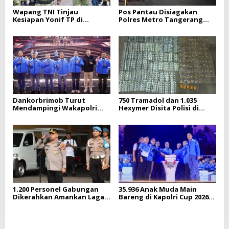
Wapang TNI Tinjau
Pos Pantau Disiagakan
Kesiapan Yonif TP di
Polres Metro Tangerang
Sumatera Utara
Kota untuk Cegah
Gangguan Kamtibmas
Dankorbrimob Turut
750 Tramadol dan 1.035
Mendampingi Wakapolri
Hexymer Disita Polisi di
Pimpin Opening Ceremony
Neglasari
E-Sports Kapolri Cup 2026
1.200 Personel Gabungan
35.936 Anak Muda Main
Dikerahkan Amankan Laga
Bareng di Kapolri Cup 2026,
Chelsea FC VS AC Milan di
Wakapolri: Jangan Cuma Jadi
SUGBK
Penonton, Jadilah Talenta
Digital