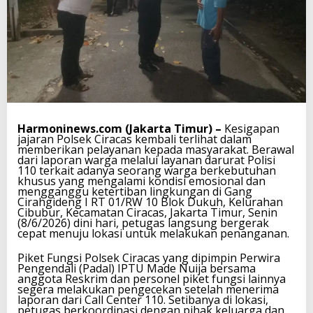
Harmoninews.com (Jakarta Timur) –
Kesigapan
jajaran Polsek Ciracas kembali terlihat dalam
memberikan pelayanan kepada masyarakat. Berawal
dari laporan warga melalui layanan darurat Polisi
110 terkait adanya seorang warga berkebutuhan
khusus yang mengalami kondisi emosional dan
mengganggu ketertiban lingkungan di Gang
Cirahgideng I RT 01/RW 10 Blok Dukuh, Kelurahan
Cibubur, Kecamatan Ciracas, Jakarta Timur, Senin
(8/6/2026) dini hari, petugas langsung bergerak
cepat menuju lokasi untuk melakukan penanganan.
Piket Fungsi Polsek Ciracas yang dipimpin Perwira
Pengendali (Padal) IPTU Made Nuija bersama
anggota Reskrim dan personel piket fungsi lainnya
segera melakukan pengecekan setelah menerima
laporan dari Call Center 110. Setibanya di lokasi,
petugas berkoordinasi dengan pihak keluarga dan