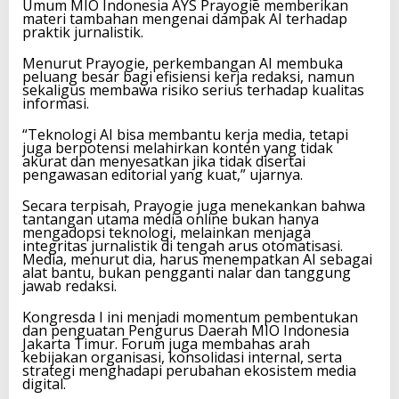
Umum MIO Indonesia AYS Prayogie memberikan
materi tambahan mengenai dampak AI terhadap
praktik jurnalistik.
Menurut Prayogie, perkembangan AI membuka
peluang besar bagi efisiensi kerja redaksi, namun
sekaligus membawa risiko serius terhadap kualitas
informasi.
“Teknologi AI bisa membantu kerja media, tetapi
juga berpotensi melahirkan konten yang tidak
akurat dan menyesatkan jika tidak disertai
pengawasan editorial yang kuat,” ujarnya.
Secara terpisah, Prayogie juga menekankan bahwa
tantangan utama media online bukan hanya
mengadopsi teknologi, melainkan menjaga
integritas jurnalistik di tengah arus otomatisasi.
Media, menurut dia, harus menempatkan AI sebagai
alat bantu, bukan pengganti nalar dan tanggung
jawab redaksi.
Kongresda I ini menjadi momentum pembentukan
dan penguatan Pengurus Daerah MIO Indonesia
Jakarta Timur. Forum juga membahas arah
kebijakan organisasi, konsolidasi internal, serta
strategi menghadapi perubahan ekosistem media
digital.