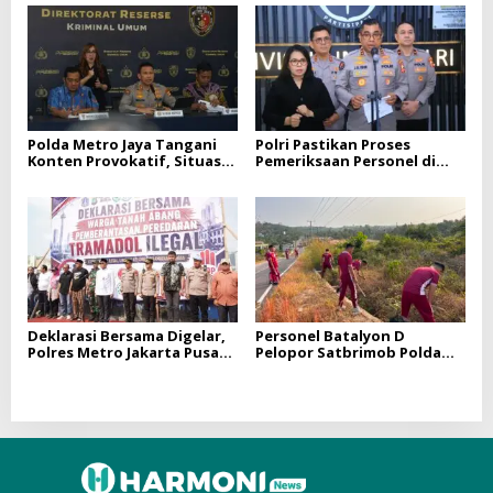
Saddhapala Di RW.07
PELAYANAN BPKB
PROTOTYPE DITLANTAS
POLDA SUMSEL
Polda Metro Jaya Tangani
Polri Pastikan Proses
Konten Provokatif, Situasi
Pemeriksaan Personel di
Jakarta Tetap Kondusif
Aceh Dilaksanakan Secara
Profesional dan Transparan
Deklarasi Bersama Digelar,
Personel Batalyon D
Polres Metro Jakarta Pusat
Pelopor Satbrimob Polda
Perkuat Gerakan Berantas
Sumsel Laksanakan
Tramadol Ilegal di Tanah
Program BELIDA
Abang