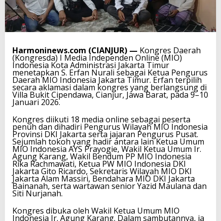
Harmoninews.com (CIANJUR) —
Kongres Daerah
(Kongresda) I Media Independen Online (MIO)
Indonesia Kota Administrasi Jakarta Timur
menetapkan S. Erfan Nurali sebagai Ketua Pengurus
Daerah MIO Indonesia Jakarta Timur. Erfan terpilih
secara aklamasi dalam kongres yang berlangsung di
Villa Bukit Cipendawa, Cianjur, Jawa Barat, pada 9–10
Januari 2026.
Kongres diikuti 18 media online sebagai peserta
penuh dan dihadiri Pengurus Wilayah MIO Indonesia
Provinsi DKI Jakarta serta jajaran Pengurus Pusat.
Sejumlah tokoh yang hadir antara lain Ketua Umum
MIO Indonesia AYS Prayogie, Wakil Ketua Umum Ir.
Agung Karang, Wakil Bendum PP MIO Indonesia
Rika Rachmawati, Ketua PW MIO Indonesia DKI
Jakarta Gito Ricardo, Sekretaris Wilayah MIO DKI
Jakarta Alam Massiri, Bendahara MIO DKI Jakarta
Bainanah, serta wartawan senior Yazid Maulana dan
Siti Nurjanah.
Kongres dibuka oleh Wakil Ketua Umum MIO
Indonesia Ir. Agung Karang. Dalam sambutannya, ia