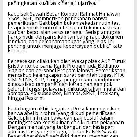
peningkatan kualitas kinerja,” ujarnya.
Kapolsek Sawah Besar Kompol Rahmat Himawan
S.Sos., MH., memberikan penekanan bahwa
pemeriksaan Gaktibplin bukan sekadar rutinitas,
tetapi bentuk kontrol internal untuk memastikan
standar kepolisian terus terjaga. “Setiap anggota
harus hadir dengan sikap tampang rapi, dokumen
lengkap, dan pemahaman tugas yang jelas. Ini
penting untuk menjaga kepercayaan publik,” kata
Rahmat.
Pengecekan dilakukan oleh Wakapolsek AKP Tutuk
Krisdianto bersama Kanit Propam Ipda Budianto
Siagian dan personel Propam lainnya. Pemeriksaan
mencakup kelengkapan surat perintah tugas, KTA,
SIM, STNK, KTP, hingga pengecekan handphone
dinas, sikap tampang, dan kerapihan gampol.
Seluruh fungsi pelayanan diikutsertakan, mulai dari
Samapta, Polsubsektor, Binmas, SPKT, Intelkam,
hingga Reskrim.
Pada bagian akhir kegiatan, Polsek menegaskan
bahwa apel binrohtal yang diikuti pemeriksaan
Gaktibplin ini membawa dampak positif dalam
meningkatkan kedisiplinan dan kualitas pelayanan.
Dengan mental yang terbangun dan kesiapan
administrasi yang terjaga, jajaran Polsek Sawah
Besar diharapkan semakin mampu memberikan