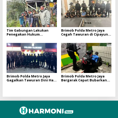
Tim Gabungan Lakukan
Brimob Polda Metro Jaya
Penegakan Hukum
Cegah Tawuran di Cipayung,
terhadap DPO di
Sita Besi Tajam hingga
Tembagapura
Balok Dan 8 Pemuda
Diamankan
Brimob Polda Metro Jaya
Brimob Polda Metro Jaya
Gagalkan Tawuran Dini Hari
Bergerak Cepat Bubarkan
di Cilincing, 5 Terduga
Tawuran di Ciputat, 2 Orang
Pelaku 2 Parang dan Stik
dan 3 Celurit Diamankan
Golf Diamankan