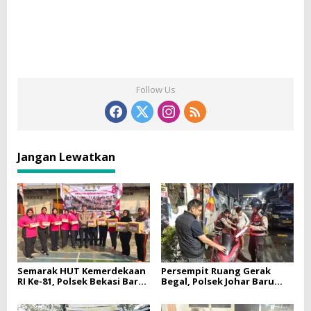
Follow Us
Jangan Lewatkan
Semarak HUT Kemerdekaan
Persempit Ruang Gerak
RI Ke-81, Polsek Bekasi Barat
Begal, Polsek Johar Baru
Gelar Lomba Bersama
Gencarkan Operasi Cipta
Warga Kranji
Kondisi Dini Hari