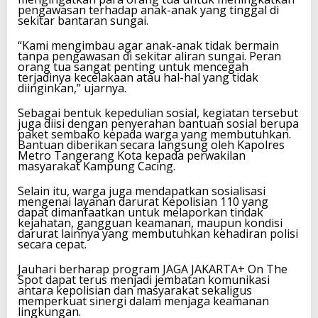
pengawasan terhadap anak-anak yang tinggal di
sekitar bantaran sungai.
“Kami mengimbau agar anak-anak tidak bermain
tanpa pengawasan di sekitar aliran sungai. Peran
orang tua sangat penting untuk mencegah
terjadinya kecelakaan atau hal-hal yang tidak
diinginkan,” ujarnya.
Sebagai bentuk kepedulian sosial, kegiatan tersebut
juga diisi dengan penyerahan bantuan sosial berupa
paket sembako kepada warga yang membutuhkan.
Bantuan diberikan secara langsung oleh Kapolres
Metro Tangerang Kota kepada perwakilan
masyarakat Kampung Cacing.
Selain itu, warga juga mendapatkan sosialisasi
mengenai layanan darurat Kepolisian 110 yang
dapat dimanfaatkan untuk melaporkan tindak
kejahatan, gangguan keamanan, maupun kondisi
darurat lainnya yang membutuhkan kehadiran polisi
secara cepat.
Jauhari berharap program JAGA JAKARTA+ On The
Spot dapat terus menjadi jembatan komunikasi
antara kepolisian dan masyarakat sekaligus
memperkuat sinergi dalam menjaga keamanan
lingkungan.