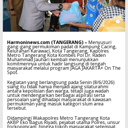
Harmoninews.com (TANGERANG) –
Menyusuri
gang-gang permukiman padat di Kampung Cacing,
Kelurahan Karawaci, Kota Tangerang, Kapolres
Metro Tangerang Kota Kombes Pol Dr. Raden
Muhammad Jauhari kembali menunjukkan
komitmennya untuk hadir langsung di tengah
masyarakat melalui program JAGA JAKARTA+ On The
Spot.
Kegiatan yang berlangsung pada Senin (8/6/2026)
siang itu tidak hanya menjadi ajang silaturahmi
antara kepolisian dan warga, tetapi juga wadah
untuk mendengarkan berbagai aspirasi serta
persoalan yang dihadapi masyarakat di kawasan
permukiman yang masuk kategori slum area
tersebut.
Didampingi Wakapolres Metro Tangerang Kota
AKBP Eko Bagus Riyadi, pejabat utama Polres, unsur
Forkopimcam, hingga tokoh masyarakat setempat,