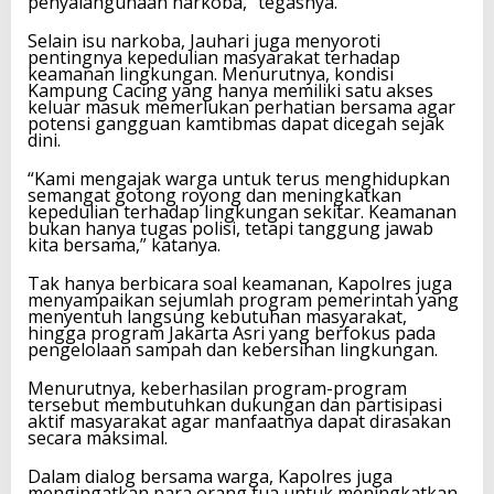
penyalahgunaan narkoba,” tegasnya.
Selain isu narkoba, Jauhari juga menyoroti
pentingnya kepedulian masyarakat terhadap
keamanan lingkungan. Menurutnya, kondisi
Kampung Cacing yang hanya memiliki satu akses
keluar masuk memerlukan perhatian bersama agar
potensi gangguan kamtibmas dapat dicegah sejak
dini.
“Kami mengajak warga untuk terus menghidupkan
semangat gotong royong dan meningkatkan
kepedulian terhadap lingkungan sekitar. Keamanan
bukan hanya tugas polisi, tetapi tanggung jawab
kita bersama,” katanya.
Tak hanya berbicara soal keamanan, Kapolres juga
menyampaikan sejumlah program pemerintah yang
menyentuh langsung kebutuhan masyarakat,
hingga program Jakarta Asri yang berfokus pada
pengelolaan sampah dan kebersihan lingkungan.
Menurutnya, keberhasilan program-program
tersebut membutuhkan dukungan dan partisipasi
aktif masyarakat agar manfaatnya dapat dirasakan
secara maksimal.
Dalam dialog bersama warga, Kapolres juga
mengingatkan para orang tua untuk meningkatkan