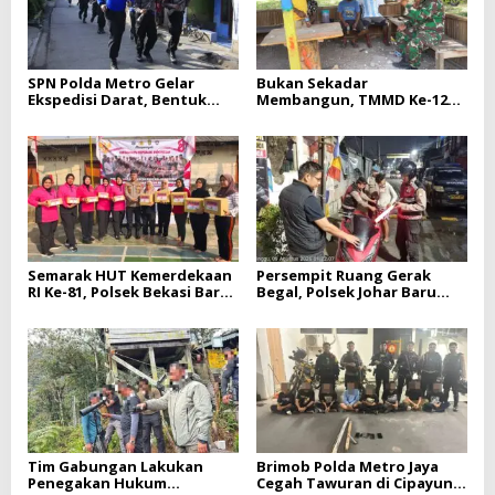
SPN Polda Metro Gelar
Bukan Sekadar
Ekspedisi Darat, Bentuk
Membangun, TMMD Ke-129
Siswa Polri Presisi dan
Eratkan Keakraban TNI dan
Humanis
Warga Kampung Sesor
Semarak HUT Kemerdekaan
Persempit Ruang Gerak
RI Ke-81, Polsek Bekasi Barat
Begal, Polsek Johar Baru
Gelar Lomba Bersama
Gencarkan Operasi Cipta
Warga Kranji
Kondisi Dini Hari
Tim Gabungan Lakukan
Brimob Polda Metro Jaya
Penegakan Hukum
Cegah Tawuran di Cipayung,