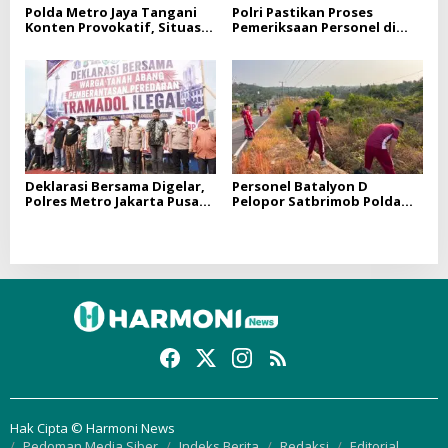
Polda Metro Jaya Tangani
Polri Pastikan Proses
Konten Provokatif, Situasi
Pemeriksaan Personel di
Jakarta Tetap Kondusif
Aceh Dilaksanakan Secara
Profesional dan Transparan
Deklarasi Bersama Digelar,
Personel Batalyon D
Polres Metro Jakarta Pusat
Pelopor Satbrimob Polda
Perkuat Gerakan Berantas
Sumsel Laksanakan
Tramadol Ilegal di Tanah
Program BELIDA
Abang
Hak Cipta © Harmoni News
Pedoman Media Siber
Indeks Berita
Redaksi
Editorial