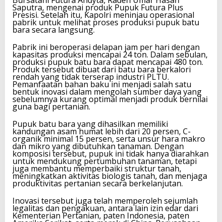
Bursatani Futura Andyta, Raden Umar Hasan
Saputra, mengenai produk Pupuk Futura Plus
Presisi. Setelah itu, Kapolri meninjau operasional
pabrik untuk melihat proses produksi pupuk batu
bara secara langsung.
Pabrik ini beroperasi delapan jam per hari dengan
kapasitas produksi mencapai 24 ton. Dalam sebulan,
produksi pupuk batu bara dapat mencapai 480 ton.
Produk tersebut dibuat dari batu bara berkalori
rendah yang tidak terserap industri PLTU.
Pemanfaatan bahan baku ini menjadi salah satu
bentuk inovasi dalam mengolah sumber daya yang
sebelumnya kurang optimal menjadi produk bernilai
guna bagi pertanian.
Pupuk batu bara yang dihasilkan memiliki
kandungan asam humat lebih dari 20 persen, C-
organik minimal 15 persen, serta unsur hara makro
dan mikro yang dibutuhkan tanaman. Dengan
komposisi tersebut, pupuk ini tidak hanya diarahkan
untuk mendukung pertumbuhan tanaman, tetapi
juga membantu memperbaiki struktur tanah,
meningkatkan aktivitas biologis tanah, dan menjaga
produktivitas pertanian secara berkelanjutan.
Inovasi tersebut juga telah memperoleh sejumlah
legalitas dan pengakuan, antara lain izin edar dari
Kementerian Pertanian, paten Indonesia, paten