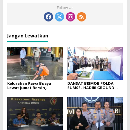
Follow Us
Jangan Lewatkan
Kelurahan Rawa Buaya
DANSAT BRIMOB POLDA
Lewat Jumat Bersih,
SUMSEL HADIRI GROUND
Bersihkan Vihara
BREAKING GEDUNG
Saddhapala Di RW.07
PELAYANAN BPKB
PROTOTYPE DITLANTAS
POLDA SUMSEL