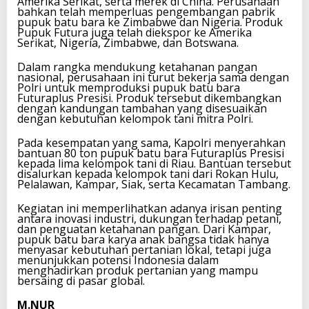
Amerika Serikat, serta merek di China. Perusahaan
bahkan telah memperluas pengembangan pabrik
pupuk batu bara ke Zimbabwe dan Nigeria. Produk
Pupuk Futura juga telah diekspor ke Amerika
Serikat, Nigeria, Zimbabwe, dan Botswana.
Dalam rangka mendukung ketahanan pangan
nasional, perusahaan ini turut bekerja sama dengan
Polri untuk memproduksi pupuk batu bara
Futuraplus Presisi. Produk tersebut dikembangkan
dengan kandungan tambahan yang disesuaikan
dengan kebutuhan kelompok tani mitra Polri.
Pada kesempatan yang sama, Kapolri menyerahkan
bantuan 80 ton pupuk batu bara Futuraplus Presisi
kepada lima kelompok tani di Riau. Bantuan tersebut
disalurkan kepada kelompok tani dari Rokan Hulu,
Pelalawan, Kampar, Siak, serta Kecamatan Tambang.
Kegiatan ini memperlihatkan adanya irisan penting
antara inovasi industri, dukungan terhadap petani,
dan penguatan ketahanan pangan. Dari Kampar,
pupuk batu bara karya anak bangsa tidak hanya
menyasar kebutuhan pertanian lokal, tetapi juga
menunjukkan potensi Indonesia dalam
menghadirkan produk pertanian yang mampu
bersaing di pasar global.
M.NUR