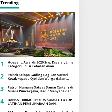
Trending
1
Hoegeng Awards 2026 Siap Digelar, Lima
Kategori Polisi Teladan Akan
Dianugerahkan
2
Polsek Kelapa Gading Bagikan 50 Nasi
Kotak kepada Ojol dan Warga dalam
Program Jumat Peduli
3
Patroli Humanis Satgas Damai Cartenz di
Muara Puncak Jaya, Hadir Menyapa dan
Berbagi Bersama Masyarakat
4
DANSAT BRIMOB POLDA SUMSEL TUTUP
LATIHAN PEMELIHARAAN DAN
PENINGKATAN KEMAMPUAN JIBOM
TAHUN ANGGARAN 2026