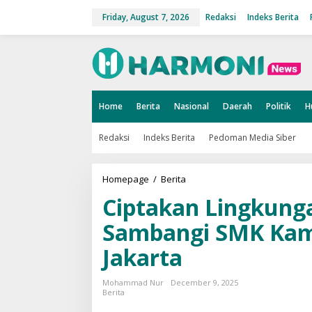
S
k
Friday, August 7, 2026
Redaksi
Indeks Berita
i
p
t
o
c
o
n
t
Home
Berita
Nasional
Daerah
Politik
H
e
n
t
Redaksi
Indeks Berita
Pedoman Media Siber
Homepage
/
Berita
C
i
Ciptakan Lingkunga
p
t
a
Sambangi SMK Kam
k
a
Jakarta
n
L
i
Mohammad Nur
December 9, 2025
n
Berita
g
k