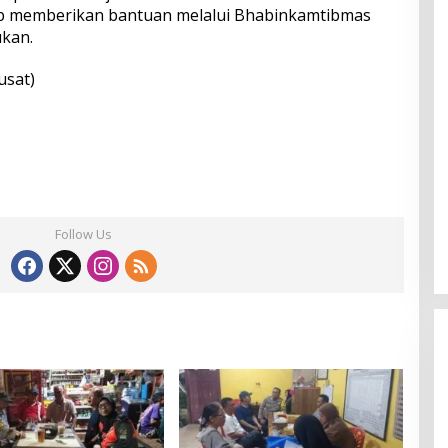
iap memberikan bantuan melalui Bhabinkamtibmas
ukan.
usat)
Follow Us