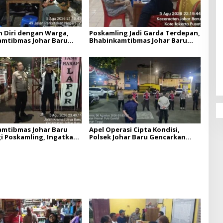
 Diri dengan Warga,
Poskamling Jadi Garda Terdepan,
mtibmas Johar Baru
Bhabinkamtibmas Johar Baru
Keamanan RW 09
Ajak Warga Perkuat
Kewaspadaan
mtibmas Johar Baru
Apel Operasi Cipta Kondisi,
 Poskamling, Ingatkan
Polsek Johar Baru Gencarkan
ib Lapor 1×24 Jam
Razia dan Patroli Kewilayahan