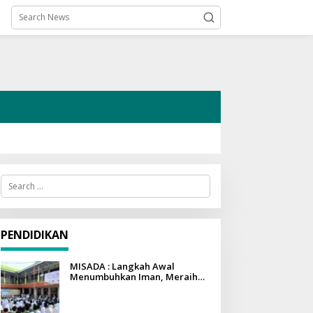
S
e
a
r
c
h
PENDIDIKAN
f
o
r
MISADA : Langkah Awal
:
Menumbuhkan Iman, Meraih
Ilmu