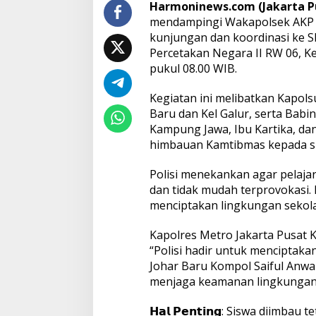
i
Harmoninews.com (Jakarta P
S
mendampingi Wakapolsek AKP A
M
kunjungan dan koordinasi ke S
K
K
Percetakan Negara II RW 06, K
a
pukul 08.00 WIB.
m
p
u
Kegiatan ini melibatkan Kapol
n
g
Baru dan Kel Galur, serta Bab
J
Kampung Jawa, Ibu Kartika, da
a
w
himbauan Kamtibmas kepada sis
a
d
Polisi menekankan agar pelajar
a
n
dan tidak mudah terprovokasi.
S
menciptakan lingkungan sekola
M
K
N
Kapolres Metro Jakarta Pusat
1
4
“Polisi hadir untuk menciptaka
J
Johar Baru Kompol Saiful Anwa
a
k
menjaga keamanan lingkungan
a
r
𝗛𝗮𝗹 𝗣𝗲𝗻𝘁𝗶𝗻𝗴: Siswa diimba
t