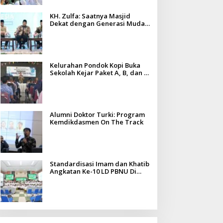
KH. Zulfa: Saatnya Masjid
Dekat dengan Generasi Muda
dan Tantangan Zaman
Kelurahan Pondok Kopi Buka
Sekolah Kejar Paket A, B, dan C,
Fasilitas Gratis untuk Warga
Alumni Doktor Turki: Program
Kemdikdasmen On The Track
Standardisasi Imam dan Khatib
Angkatan Ke-10 LD PBNU Di
Madura Diikuti Ratusan Peserta