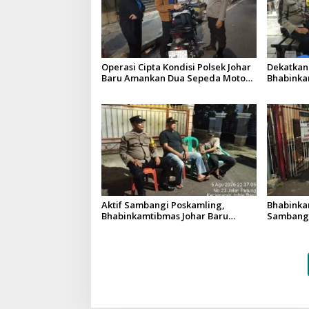
Operasi Cipta Kondisi Polsek Johar
Dekatkan
Baru Amankan Dua Sepeda Motor
Bhabinka
Tanpa Kelengkapan Surat-surat
Perkuat 
Kendaraan
Aktif Sambangi Poskamling,
Bhabinka
Bhabinkamtibmas Johar Baru
Sambangi
Perkuat Kewaspadaan Warga RW
Tamu Waj
04