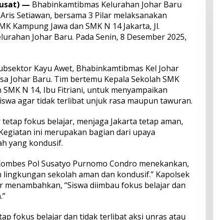
usat) —
Bhabinkamtibmas Kelurahan Johar Baru
ris Setiawan, bersama 3 Pilar melaksanakan
MK Kampung Jawa dan SMK N 14 Jakarta, Jl.
elurahan Johar Baru. Pada Senin, 8 Desember 2025,
subsektor Kayu Awet, Bhabinkamtibmas Kel Johar
insa Johar Baru. Tim bertemu Kepala Sekolah SMK
n SMK N 14, Ibu Fitriani, untuk menyampaikan
wa agar tidak terlibat unjuk rasa maupun tawuran.
 tetap fokus belajar, menjaga Jakarta tetap aman,
 Kegiatan ini merupakan bagian dari upaya
h yang kondusif.
 Kombes Pol Susatyo Purnomo Condro menekankan,
n lingkungan sekolah aman dan kondusif.” Kapolsek
r menambahkan, “Siswa diimbau fokus belajar dan
.”
u tetap fokus belajar dan tidak terlibat aksi unras atau