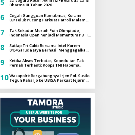
5
22 Negara Resmi Akhiri MPE Garuda Canti
Dharma III Tahun 2026
6
Cegah Gangguan Kamtibmas, Koramil
03/Teluk Pucung Perkuat Patroli Malam di
Wilayah Binaan
7
Tak Sekadar Meraih Poin Olimpiade,
Indonesia Open nenjadi Momentum PBTI
Membangun Legacy Taekwondo
Indonesia
8
Satlap Tri Cakti Bersama Intel Korem
045/Garuda Jaya Berhasil Menggagalkan
Penyelundupan Bijih Timah Ilegal dan
Menyelamatkan Potensi Kerugian Negara
9
Ketika Akses Terbatas, Kepedulian Tak
Sebesar Rp6,7 Miliar
Pernah Terhenti: Koops TNI Habema
Hadir untuk Papua
10
Wakapolri: Bergabungnya Irjen Pol. Susilo
Teguh Raharjo ke UBISA Perkuat Jejaring
Nasional Pusat Studi Kepolisian