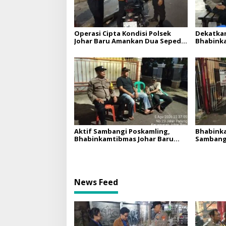
Operasi Cipta Kondisi Polsek
Dekatkan
Johar Baru Amankan Dua Sepeda
Bhabinka
Motor Tanpa Kelengkapan
Perkuat 
Surat-surat Kendaraan
Aktif Sambangi Poskamling,
Bhabinka
Bhabinkamtibmas Johar Baru
Sambangi
Perkuat Kewaspadaan Warga RW
Tamu Waj
04
News Feed