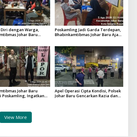
 Diri dengan Warga,
Poskamling Jadi Garda Terdepan,
mtibmas Johar Baru
Bhabinkamtibmas Johar Baru Ajak
Keamanan RW 09
Warga Perkuat Kewaspadaan
mtibmas Johar Baru
Apel Operasi Cipta Kondisi, Polsek
 Poskamling, Ingatkan
Johar Baru Gencarkan Razia dan
ib Lapor 1×24 Jam
Patroli Kewilayahan
View More