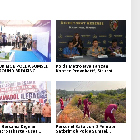
BRIMOB POLDA SUMSEL
Polda Metro Jaya Tangani
GROUND BREAKING
Konten Provokatif, Situasi
PELAYANAN BPKB
Jakarta Tetap Kondusif
PE DITLANTAS POLDA
i Bersama Digelar,
Personel Batalyon D Pelopor
etro Jakarta Pusat
Satbrimob Polda Sumsel
Gerakan Berantas
Laksanakan Program BELIDA