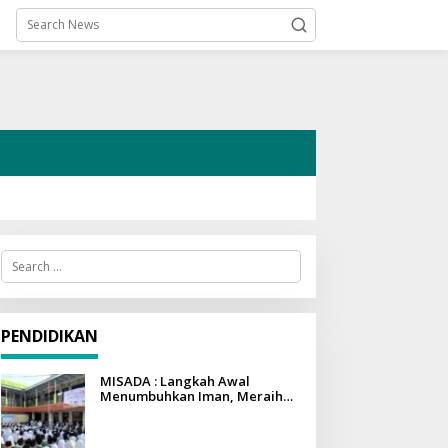
S
e
a
r
c
h
PENDIDIKAN
f
o
r
MISADA : Langkah Awal
:
Menumbuhkan Iman, Meraih
Ilmu