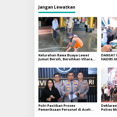
Jangan Lewatkan
Kelurahan Rawa Buaya Lewat
DANSAT 
Jumat Bersih, Bersihkan Vihara
HADIRI 
Saddhapala Di RW.07
GEDUNG 
PROTOTY
SUMSEL
Polri Pastikan Proses
Deklaras
Pemeriksaan Personel di Aceh
Polres M
Dilaksanakan Secara Profesional
Perkuat 