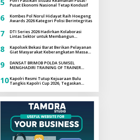
5
Polri Pastikan Situasi Keamanan Pusat-
DILAKUKAN
Pusat Ekonomi Nasional Tetap Kondusif
6
Kombes Pol Norul Hidayat Raih Hoegeng
Awards 2026 Kategori Polisi Berintegritas
7
DTI Series 2026 Hadirkan Kolaborasi
Lintas Sektor untuk Membangun
Ekosistem Digital yang Tangguh
8
Kapolsek Bekasi Barat Berikan Pelayanan
Giat Masyarakat Keberangkatan Massa
FBR Menuju Perayaan Milad FBR Ke-25 di
Jakarta
9
DANSAT BRIMOB POLDA SUMSEL
MENGHADIRI TRAINING OF TRAINER
PROGRAM PAHAM AI PADA PROGRAM
QUICK WINS AKSELERASI TRANSFORMASI
10
Kapolri Resmi Tutup Kejuaraan Bulu
POLRI UNTUK MASYARAKAT
Tangkis Kapolri Cup 2026, Tegaskan
Komitmen Polri Dukung Prestasi Atlet
Nasional