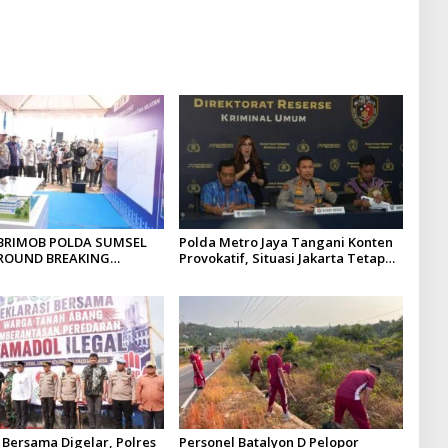
 Ilegal di Tanah Abang
BRIMOB POLDA SUMSEL
Polda Metro Jaya Tangani Konten
GROUND BREAKING
Provokatif, Situasi Jakarta Tetap
PELAYANAN BPKB
Kondusif
PE DITLANTAS POLDA
 Bersama Digelar, Polres
Personel Batalyon D Pelopor