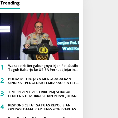
Trending
1
Wakapolri: Bergabungnya Irjen Pol. Susilo
Teguh Raharjo ke UBISA Perkuat Jejaring
Nasional Pusat Studi Kepolisian
2
POLDA METRO JAYA MENGGAGALKAN
SINDIKAT PENGEDAR TEMBAKAU SINTETIS
SEBERAT 995 GRAM DISEBUAH
DIPEMUKIMAN PADAT YANG DIEDARKAN
3
TIM PREVENTIVE STRIKE PMJ SEBAGAI
MELALUI MEDIA SOSIAL
BENTENG DEMOKRASI DAN PERWUJUDAN
POLRI PRESISI
4
RESPONS CEPAT SATGAS KEPOLISIAN
OPERASI DAMAI CARTENZ-2026 EVAKUASI
KORBAN PENEMBAKAN PEKERJA JALAN DI
TOLIKARA, PENYELIDIKAN INTENSIF