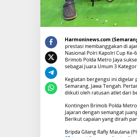
u
n
2
0
2
5
Harmoninews.com (Semarang
prestasi membanggakan di aja
Nasional Polri Kapolri Cup Ke
Brimob Polda Metro Jaya sukse
sebagai Juara Umum 3 Kategori
Kegiatan bergengsi ini digelar 
Semarang, Jawa Tengah. Pertan
diikuti oleh ratusan atlet dari 
Kontingen Brimob Polda Metro 
Jajaran dengan semangat juang t
Berikut capaian yang diraih par
Bripda Gilang Rafly Maulana (P