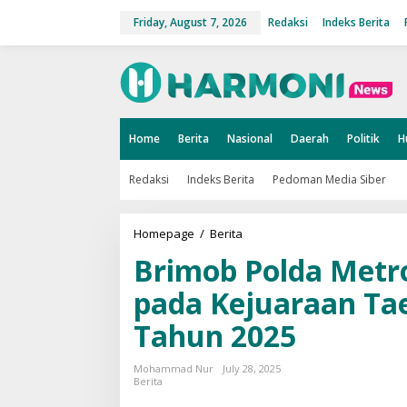
S
k
Friday, August 7, 2026
Redaksi
Indeks Berita
i
p
t
o
c
o
n
t
Home
Berita
Nasional
Daerah
Politik
H
e
n
t
Redaksi
Indeks Berita
Pedoman Media Siber
Homepage
/
Berita
B
r
Brimob Polda Metr
i
m
o
pada Kejuaraan Ta
b
P
Tahun 2025
o
l
d
Mohammad Nur
July 28, 2025
a
Berita
M
e