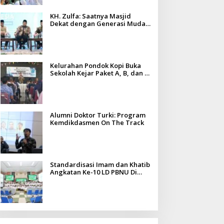
KH. Zulfa: Saatnya Masjid
Dekat dengan Generasi Muda
dan Tantangan Zaman
Kelurahan Pondok Kopi Buka
Sekolah Kejar Paket A, B, dan C,
Fasilitas Gratis untuk Warga
Alumni Doktor Turki: Program
Kemdikdasmen On The Track
Standardisasi Imam dan Khatib
Angkatan Ke-10 LD PBNU Di
Madura Diikuti Ratusan Peserta