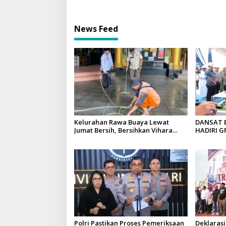
dan Transparan
Tramadol
News Feed
Kelurahan Rawa Buaya Lewat
DANSAT 
Jumat Bersih, Bersihkan Vihara
HADIRI 
Saddhapala Di RW.07
GEDUNG 
PROTOTY
SUMSEL
Polri Pastikan Proses Pemeriksaan
Deklarasi