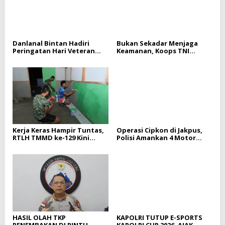
Danlanal Bintan Hadiri
Bukan Sekadar Menjaga
Peringatan Hari Veteran
Keamanan, Koops TNI
Nasional Tahun 2026
Habema Hadir Membawa
Tingkat Provinsi Kepulauan
Harapan bagi Warga di
Riau
Tengah Konflik Ugimba,
Papua Tengah
Kerja Keras Hampir Tuntas,
Operasi Cipkon di Jakpus,
RTLH TMMD ke-129 Kini
Polisi Amankan 4 Motor
Memasuki Tahap Akhir
Tanpa Dokumen Sah
HASIL OLAH TKP
KAPOLRI TUTUP E-SPORTS
PENEMBAKAN DI PINTU
KAPOLRI CUP 2026, AJAK