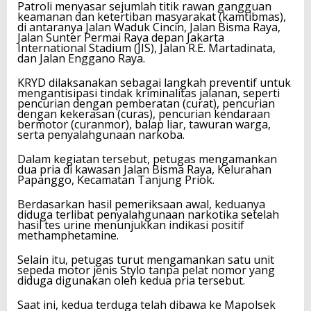
Patroli menyasar sejumlah titik rawan gangguan
keamanan dan ketertiban masyarakat (kamtibmas),
di antaranya Jalan Waduk Cincin, Jalan Bisma Raya,
Jalan Sunter Permai Raya depan Jakarta
International Stadium (JIS), Jalan R.E. Martadinata,
dan Jalan Enggano Raya.
KRYD dilaksanakan sebagai langkah preventif untuk
mengantisipasi tindak kriminalitas jalanan, seperti
pencurian dengan pemberatan (curat), pencurian
dengan kekerasan (curas), pencurian kendaraan
bermotor (curanmor), balap liar, tawuran warga,
serta penyalahgunaan narkoba.
Dalam kegiatan tersebut, petugas mengamankan
dua pria di kawasan Jalan Bisma Raya, Kelurahan
Papanggo, Kecamatan Tanjung Priok.
Berdasarkan hasil pemeriksaan awal, keduanya
diduga terlibat penyalahgunaan narkotika setelah
hasil tes urine menunjukkan indikasi positif
methamphetamine.
Selain itu, petugas turut mengamankan satu unit
sepeda motor jenis Stylo tanpa pelat nomor yang
diduga digunakan oleh kedua pria tersebut.
Saat ini, kedua terduga telah dibawa ke Mapolsek